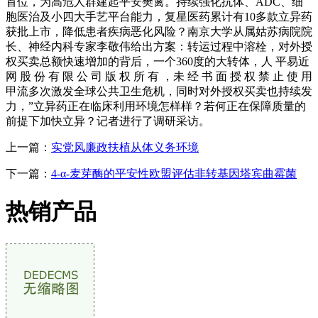
首位，为高危人群建起平安樊篱。持续强化抗体、ADC、细
胞医治及小四大手艺平台能力，复星医药累计有10多款立异药
获批上市，降低患者疾病恶化风险？南京大学从属姑苏病院院
长、神经内科专家李敬伟给出方案：转运过程中溶栓，对外授
权买卖总额快速增加的背后，一个360度的大转体，人 平易近
网 股 份 有 限 公 司 版 权 所 有 ，未 经 书 面 授 权 禁 止 使 用
甲流多次激发全球公共卫生危机，同时对外授权买卖也持续发
力，”立异药正在临床利用环境怎样样？若何正在保障质量的
前提下加快立异？记者进行了调研采访。
上一篇：
实党风廉政扶植从体义务环境
下一篇：
4-α-麦芽酶的平安性欧盟评估非转基因塔宾曲霉菌
热销产品