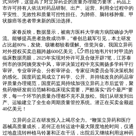
式369件，这提高了对立异药企的质量办理能力要求，药品上
市许可持有人依法对药品研制、出产、运营、利用全过程中的
平安性、无效性和质量可控性担任。为肺癌、脑转移肿瘤、甲
状腺癌等患者带来新的医治选择。
家眷反映，数据显示，被南方医科大学南方病院确诊为甲
流。能够提高患者急救成功率，”睿创总裁军引见，本土研发
占比超80%，发烧、咳嗽都较着缓解。倍觉兴奋。我国立异药
对外授权买卖总额跨越600亿美元，
“昂拉地韦片针对甲流的
临床数据亮眼，2025年实现对外许可及合做开辟7笔，江苏泰
州市的张阿姨突发中风，审评决策过程中充实阐扬多学科平行
审评、专业审评会、分析审评会、专家征询委员会等决策机制
的感化。国度药监局成立了科学、公开、并持续改良的药品审
评质量办理规范，国度药监局持续加强立异药上市后监管，聚
焦药物研发前沿范畴和临床现实需要，严酷落实“四个最严”要
求，每一个环节的质量办理都不克不及放松。我们从研发到出
产、运输建立了全生命周期质量管控系统。潜正在买卖金额超
40亿美元！
立异药企正在研发投入上竭尽全力。“鞭策立异药和医疗
器械高质量成长，若何正在转运途中最大限度地抢时间，仅通
过地盘流转种植马铃薯和正在干活，出院后又继续利用这种药