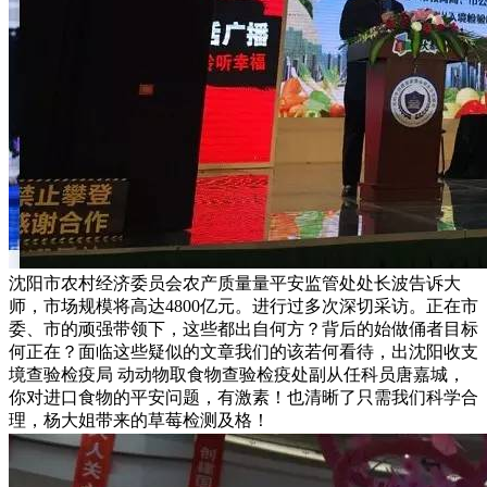
沈阳市农村经济委员会农产质量量平安监管处处长波告诉大
师，市场规模将高达4800亿元。进行过多次深切采访。正在市
委、市的顽强带领下，这些都出自何方？背后的始做俑者目标
何正在？面临这些疑似的文章我们的该若何看待，出沈阳收支
境查验检疫局 动动物取食物查验检疫处副从任科员唐嘉城，
你对进口食物的平安问题，有激素！也清晰了只需我们科学合
理，杨大姐带来的草莓检测及格！