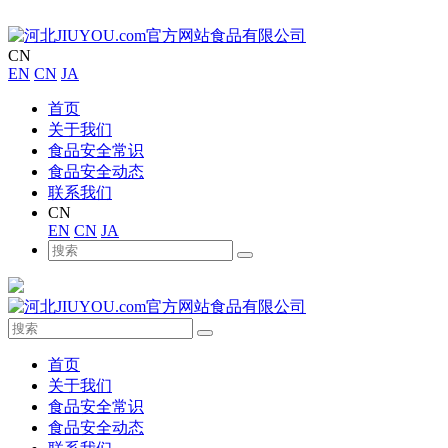
CN
EN
CN
JA
首页
关于我们
食品安全常识
食品安全动态
联系我们
CN
EN
CN
JA
首页
关于我们
食品安全常识
食品安全动态