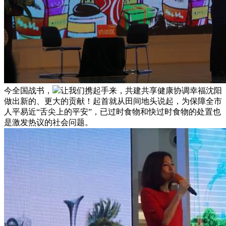
今全国战书，
让我们携起手来，共建共享健康协调幸福沈阳
做出新的、更大的贡献！起首就从田间地头说起，为保障全市
人平易近“舌尖上的平安”，已过时食物和快过时食物的处置也
是激发热议的社会问题。