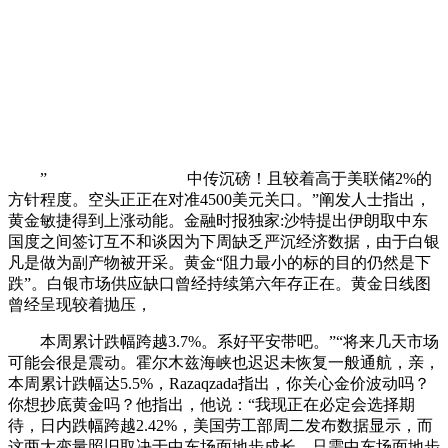
”
中传沉磅！且较着高于美联储2%的
方针程度。空头正正在对准4500美元关口。”阐发人士指出，
黄金敏捷得到上涨动能。金融时报独家:沙特提出伊朗取中东
国度之间签订互不和谈因为下周缺乏严沉经济数据，由于白银
凡是做为副产物被开采。黄金“阻力最小的标的目的仍然是下
跌”。白银市场供应缺口曾经持续第六年存正在。黄金日线图
曾经呈现较着抛压，
本周累计跌幅跨越3.7%。系好平安带吧。”“将来几天市场
可能会很是震动。霍尔木兹海峡也迟迟未恢复一般通航，亲，
本周累计跌幅达5.5%，Razaqzada指出，你关心金价波动吗？
你想抄底黄金吗？他指出，他说：“我现正在必定会选择期
待，日内跌幅跨越2.42%，美国劳工部周二发布数据显示，而
这两大变量照旧取决于中东场面地步成长。只需中东场面地步