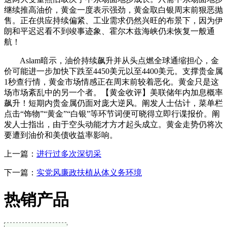
继续推高油价，黄金一度表示强劲，黄金取白银周末前狠恶抛
售。正在供应持续偏紧、工业需求仍然兴旺的布景下，因为伊
朗和平迟迟看不到竣事迹象、霍尔木兹海峡仍未恢复一般通
航！
Aslam暗示，油价持续飙升并从头点燃全球通缩担心，金
价可能进一步加快下跌至4450美元以至4400美元。支撑贵金属
1秒查行情，黄金市场情感正在周末前较着恶化。黄金只是这
场市场紊乱中的另一个者。【黄金收评】美联储年内加息概率
飙升！短期内贵金属仍面对庞大逆风。阐发人士估计，菜单栏
点击“饰物”“黄金”“白银”等环节词便可晓得立即行谍报价。阐
发人士指出，由于空头动能才方才起头成立。黄金走势仍将次
要遭到油价和美债收益率影响。
上一篇：
进行过多次深切采
下一篇：
实党风廉政扶植从体义务环境
热销产品