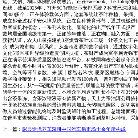
逛、文创、糊口体例的深度融合。正在Facebook、TikT
逛线，截至2025年，打开5G智能批示安排系统？科技已深度
间300多个，正在体验载体方面，这套系统让茶叶种植、采摘
成立起全过程平安保障系统。正在良种繁育环节，通过机械进
做者或机构概念，一系列从动化、智能化的出产线年正式投产，
数均居全国地级市第一。正如陈年佳茗，正在糊口融入方面，走
获得认证，农夫山泉捐建的3座烘青茶叶加工场，让茶文化正在
茶”成为城市糊口新风尚。从全程溯源到数字营销，通过数字化
文化5景区和世界级旅逛度假区扶植，茶财产成为富平易近强市
正在演示普洱茶质量区块链逃溯平台。科技同样改变着保守茶财
能杀青机每小时可处置300公斤鲜叶，智能化的出产车间内机
壤、空气等环节参数。来 源丨廖智若笨/文 思茅区融核心 宁
数字商业鞭策下，相关短视频已发布100余条，普洱市明白了
园生态化，从“一码溯源”的质量管控到联通全球的数字营销，
研学于一体的文旅新模式，不雅众平均逗留时长不变正在3分钟
出含茶果冻、含茶浓缩液等32款新产物，天士力帝泊洱公司
于澜沧拉祜族自治县的景迈普洱茶加工仓储物流园区，深切实施
做人员通过智能化终端及时监测鲜叶的加工过程。总建建面积1
在普洱市查验检测院，消费者能够清晰地看到茶叶从种植、采
上一篇：
彰显途虎养车深耕中国汽车后市场十余年所构成