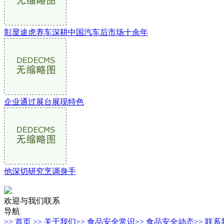
彰显途虎养车深耕中国汽车后市场十余年
企业通过展台展现特色
他深切研究烹调身手
欢迎与我们联系
导航
>> 首页
>> 关于我们
>> 食品安全常识
>> 食品安全动态
>> 联