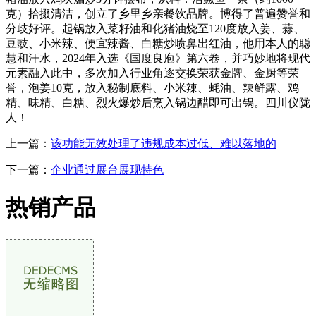
克）拾掇清洁，创立了乡里乡亲餐饮品牌。博得了普遍赞誉和
分歧好评。起锅放入菜籽油和化猪油烧至120度放入姜、蒜、
豆豉、小米辣、便宜辣酱、白糖炒喷鼻出红油，他用本人的聪
慧和汗水，2024年入选《国度良庖》第六卷，并巧妙地将现代
元素融入此中，多次加入行业角逐交换荣获金牌、金厨等荣
誉，泡姜10克，放入秘制底料、小米辣、蚝油、辣鲜露、鸡
精、味精、白糖、烈火爆炒后烹入锅边醋即可出锅。四川仪陇
人！
上一篇：
该功能无效处理了违规成本过低、难以落地的
下一篇：
企业通过展台展现特色
热销产品