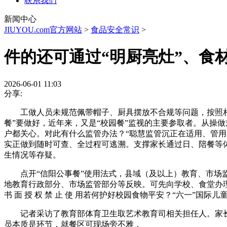
联系我们
新闻中心
JIUYOU.com官方网站
>
食品安全常识
>
件的还可通过“明厨亮灶”、食
2026-06-01 11:03
分享:
工做人员未规范佩带帽子、厨具摆放不合规等问题，按照相关
餐”要做好，近年来，又是“校园餐”监视的主要参取者。从操
户都关心。对此有什么监管办法？“聪慧监管沉正在适用、管
实正做到随时可查、全过程可逃溯。支撑家长通过日、陪餐等
生情况等存疑。
点开“信阳公事餐”使用法式，县域（及以上）教育、市场监
地教育行政部分、市场监管部分等反映。可先向学校、食堂办理
书 面 授 权 禁 止 使 用若何护好校园食物平安？“六一
记者采访了教育部体育卫生取艺术教育司相关担任人。家长可
员本质是环节，就餐区可现场旁不雅，