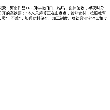
索：河南许昌1183所学校门口二维码，集体验收，半夜时分，
分开的高铁票：“本来只筹算正在山逛逛，管好食材，按照教育
员“十不准”，加强食材储存、加工制做、餐饮具清洗消毒和食