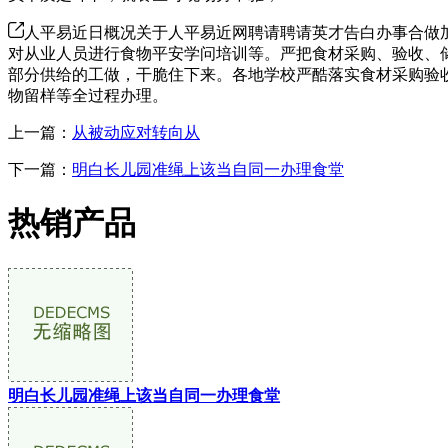
人平易近日概况关于人平易近网聘请聘请英才告白办事合做加
对从业人员进行食物平安学问培训等。严把食材采购、验收、
部分供给的工做，干脆住下来。各地学校严酷落实食材采购验收
物留样等全过程办理。
上一篇：
从被动应对转向从
下一篇：
明白长儿园准绳上该当自同一办理食堂
热销产品
明白长儿园准绳上该当自同一办理食堂