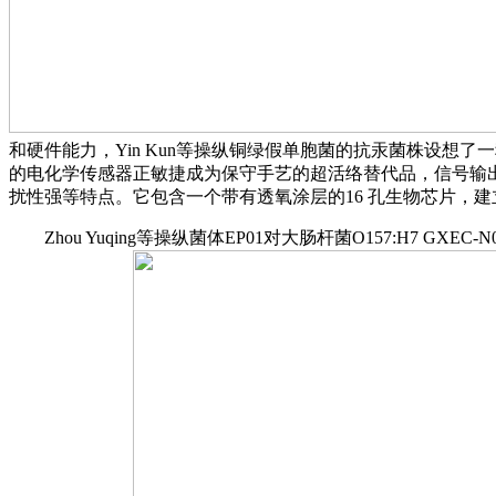
和硬件能力，Yin Kun等操纵铜绿假单胞菌的抗汞菌株设
的电化学传感器正敏捷成为保守手艺的超活络替代品，信号输
扰性强等特点。它包含一个带有透氧涂层的16 孔生物芯片，建
Zhou Yuqing等操纵菌体EP01对大肠杆菌O157:H7