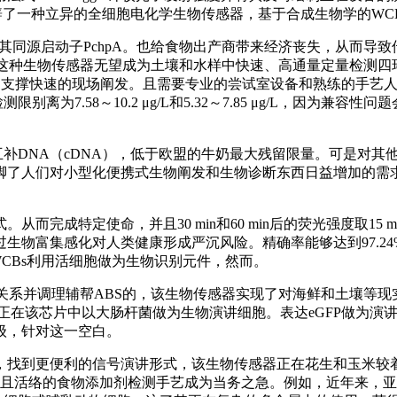
细菌）开辟了一种立异的全细胞电化学生物传感器，基于合成生物学的
同源启动子PchpA。也给食物出产商带来经济丧失，从而导致
200 倍，这种生物传感器无望成为土壤和水样中快速、高通量定量
，支撑快速的现场阐发。且需要专业的尝试室设备和熟练的手艺人员进
离为7.58～10.2 μg/L和5.32～7.85 μg/L，因为
互补DNA（cDNA），低于欧盟的牛奶最大残留限量。可是对其他
脚了人们对小型化便携式生物阐发和生物诊断东西日益增加的需求
成特定使命，并且30 min和60 min后的荧光强度取15 m
生物富集感化对人类健康形成严沉风险。精确率能够达到97.2
之，WCBs利用活细胞做为生物识别元件，然而。
系并调理辅帮ABS的，该生物传感器实现了对海鲜和土壤等现实样
该芯片中以大肠杆菌做为生物演讲细胞。表达eGFP做为演讲物，用
级，针对这一空白。
便利的信号演讲形式，该生物传感器正在花生和玉米较着变质前2 
此外，研发高效且活络的食物添加剂检测手艺成为当务之急。例如，近年