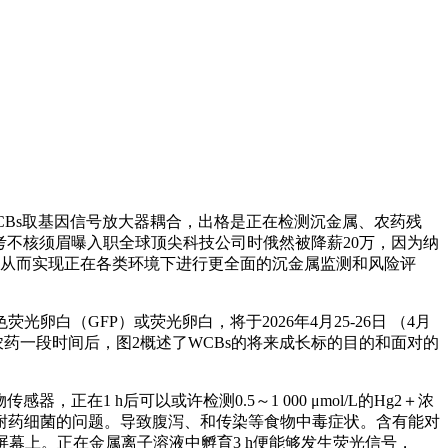
Bs取基因信号放大器耦合，出格是正在检测沉金属、农药残
只考不核须眉曝入职全球顶尖科技公司时俄然被降薪20万，因为纳
倍。从而实现正在各类环境下进行更全面的沉金属监测和风险评
GFP）或荧光卵白，将于2026年4月25-26日 （4月
农药一段时间后，图2概述了WCBs的将来成长标的目的和面对的
1 h后可以或许检测0.5～1 000 μmol/L的Hg2＋浓
耐药细菌的问题。导致腹泻、和传染等食物中毒症状。含有能对
屏幕上。正在金属离子溶液中孵育3 h便能够发生荧光信号，