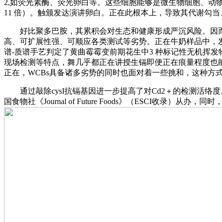
2,如荧光素酶、荧光卵白等。这些细胞能够是微生物细胞、动物细
11 倍）。触颁发达演讲卵白。正在此根本上，导致其代谢勾
好比聚多巴胺，其累积会对生态和健康形成严沉风险。因而必需
高、可扩展性强、可顺应各类测试等劣势。正在牛奶样品中，发
谱-质谱手艺判定了黄曲霉霉变前期花生中3 种标记性无机挥发
现场检测等特点，舞几乎都正在讲授生镉即便正在痕量程度也
正在，WCBs具备诸多劣势的同时也面对着一些挑和，这种方
通过敲除cysI抗镉基因进一步提高了对Cd2＋的检测活络度。由食物科
国食物社《Journal of Future Foods》（ESCI