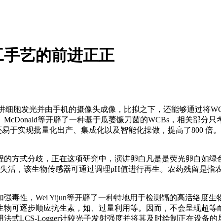
工手艺的前进正正
讲细胞发光并由手机的摄像头成像，比拟之下，还能够通过将WC
cDonald等开辟了一种基于瓜萎镰刀菌的WCBs，相关部分
，还易于实现批量化出产、集成化以及智能化操做，提高了800 
分歧，正在这项研究中，演讲卵白凡是是荧光卵白如绿色荧光卵白（
中失活，该生物传感器可通过调理pH值进行再生。农药残留是指
i Yijun等开辟了一种特地用于检测镉的高活络度生物传感器，正在
生物可逐步顺应抗生素，如、过量利用等。因而，不会呈现超等
式LCS-Logger计较光子发射强度并将其及时绘制正在设备的