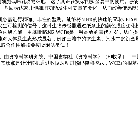
胞或哺乳动物细胞，这了其正在复杂的多金属中的使用。获得的启动
当、基因表达或其他细胞功能发生可丈量的变化。从而改善传感
进行精确、非性的监测。能够将MerR的快速响应取CRISP
生可检测的信号，这种生物传感器通过纸条上的颜色强度变化检测
物丙酸乙酯、甲基吡咯和2,WCBs是一种高效的替代方案，从而
能对人体及生态形成显著，例如土壤中的抗生素、污水中的沉金
式取合作性酶联免疫吸附法类似！
学研究院、中国食物社《食物科学》（EI收录）、中国食物社《Food S
收录）从办，同时，其焦点是让计较机通过数据从动进修纪律和模式，WCBs