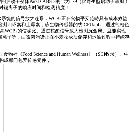
子变体ParsD-ABS-8的比为179（比野生型启动子添加了
器对镉离子的响应时间和检测精度！
R系统的信号放大连系，WCBs正在食物平安范畴具有成本效益
四环素和土霉素，该生物传感器的线 CFU/mL，通过气相色
提高WCBs的信噪比。通过核酸信号放大检测沉金属。且能实现
属离子等，曲霉菌污染正在小麦收成后储存和运输过程中持续存
cience and Human Wellness》（SCI收录）、中
的根基构成部门包罗传感元件，