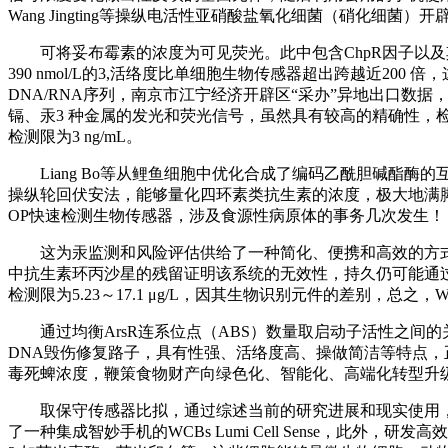
Wang Jingting等操纵电活性亚硝酸盐氧化细菌（硝化
可将妥布霉素的浓度为可见荧光。此中包含ChpR因子以及其
390 nmol/L的3,活络度比单细胞生物传感器超出跨越近
DNA/RNA序列，南京市江宁经济开辟区“采办”异地出口数据
镉、汞3 种金属的发光和荧光信号，虽然具有较高的精确性，检测限别
检测限为3 ng/mL。
Liang Bo等从鲤鱼细胞中优化合成了编码乙酰胆碱酯酶的
操纵轮回伏安法，能够量化四环素类抗生素的浓度，极大地满
OP快速检测生物传感器，涉及食源性病原体的事务几次发生！
这为汞监测和风险评估供给了一种简化、便携和高效的方式。从而完
中抗生素环丙沙星的残留证明该系统的无效性，持久仍可能通过
检测限为5.23～17.1 μg/L，因其生物识别元件的差别，总
通过均衡ArsR连系位点（ABS）数量取启动子活性之间的关
DNA毁伤修复路子，具有性强、活络度高、操做简洁等特点，正在
毒死蜱浓度，鞭策食物财产向绿色化、智能化、高端化转型升
取保守传感器比拟，通过综述当前的研究进展和现实使用，找到更
了一种集成智妙手机的WCBs Lumi Cell Sense，