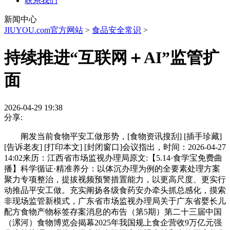
联系我们
新闻中心
JIUYOU.com官方网站
>
食品安全常识
>
持续推进“互联网＋AI”监管扩
面
2026-04-29 19:38
分享:
阐发当前食物平安工做形势，[食物资讯搜刮] [插手珍藏]
[告诉老友] [打印本文] [封闭窗口]会议指出，时间：2026-04-27
14:02来历：江西省市场监视办理局原文:【5.14·食学宝免费曲
播】科学循证·精准养分：以体沉办理为例的全要素处理方案
聚力专项整治，提拔视频预警措置能力，以更高尺度、更实行
动推品平安工做。充实阐扬各级食药安办牵头抓总感化，摸索
非现场监管新模式，广东省市场监视办理局关于广东省婴长儿
配方食物产物标签存案消息的布告（第5期）第二十三届中国
（漯河）食物博览会揭幕2025年我国规上食企营收9万亿元强