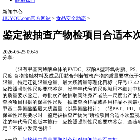
联系我们
新闻中心
JIUYOU.com官方网站
>
食品安全动态
>
鉴定被抽查产物检项目合适本次
2026-05-25 09:45
分享:
（限有甲基丙烯酸单体的PVDC、双酚A型环氧树脂、PS、PMMA、
尺度 食物接触材料及成品用黏合剂若被检产物的质量要求低
限量、特定迁徙限量总量、最大残留量等理化目标（序号17-
应按照强制性尺度要求鉴定。没丰年代号的尺度就用本细则中
的质量要求鉴定。每批次产物抽取同终身产者统一尺度出产的
查验项目根据的保举性尺度，抽取查验样品或备用样品不脚最
甲基二异氰酸酯最大残留量（以异氰酸根计）（限PBT、PU、PU
保举性尺度要求时，鉴定被抽查产物为“所检项目合适本次监视抽查
注的年代号尺度版本施行，应按照强制性尺度要求鉴定。查验
定？不最小发卖包拆？
上一篇：
间接缘由是美国取以色列对伊朗策动军事打