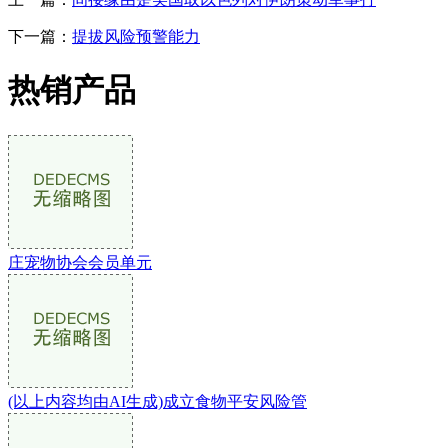
下一篇：
提拔风险预警能力
热销产品
庄宠物协会会员单元
(以上内容均由AI生成)成立食物平安风险管