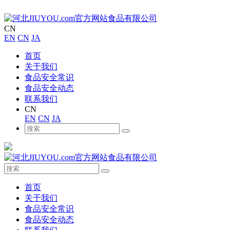
CN
EN
CN
JA
首页
关于我们
食品安全常识
食品安全动态
联系我们
CN
EN
CN
JA
首页
关于我们
食品安全常识
食品安全动态