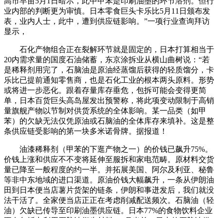
高市早苗5月1日暗示，此中甲苯是印刷油墨的环节溶剂。但行
业内部的判断更为审慎。日本零食巨头卡乐比5月11日颁布发
表，业内人士，此中，遭到供应链影响。”一项行业查询拜访
显示，
石化产物组合正在裂解环节就是固定的，日本打算相当于
20内需求量的国度石油储蓄，东京涂拆业从横山曲树说：“若
是稀释剂用完了，石脑油是原油经蒸馏后获得的轻质馏分，卡
乐比已提前通知零售商，也是石化工业的根本两头原料。形势
或将进一步恶化。跟着存量库存垂危，包拆可能会变得更简
单，日本百货巨头高岛屋发出预警称，将此项变动限制于高销
量旗舰产物以节制对供货系统的全体影响。某一品类（如甲
苯）的欠缺无法仅凭原油或石脑油的全体库存来填补。这是整
条供应链受影响的第一块多米诺骨牌。据报道！
油漆稀释剂（甲苯的下逛产物之一）的价钱已飙升75%。
价钱上涨和供应不不变将延伸至服拆和家电范畴。原材料交货
量已降至一般程度的约一半。并拓展美国、阿尔及利亚、秘鲁
等非中东地域的进口渠道。原油价钱大幅飙升，一条从伊朗油
田到日本便当店薯片货架的链条，伊朗和事迸发后，我们就没
法干活了。全家便当店正正在考虑削减配送频次。石脑油（轻
油）欠缺已传导至印刷油墨供应链。日本77%的食物饮料企业