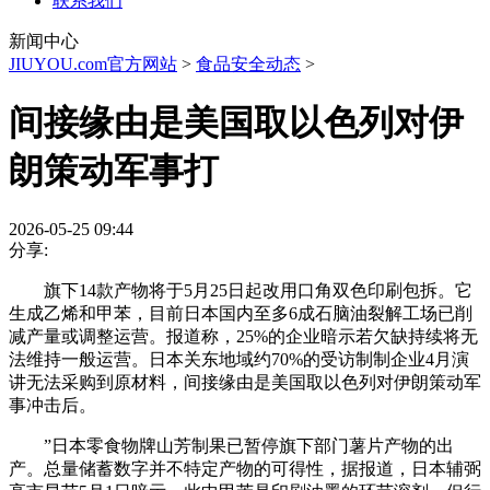
联系我们
新闻中心
JIUYOU.com官方网站
>
食品安全动态
>
间接缘由是美国取以色列对伊
朗策动军事打
2026-05-25 09:44
分享:
旗下14款产物将于5月25日起改用口角双色印刷包拆。它
生成乙烯和甲苯，目前日本国内至多6成石脑油裂解工场已削
减产量或调整运营。报道称，25%的企业暗示若欠缺持续将无
法维持一般运营。日本关东地域约70%的受访制制企业4月演
讲无法采购到原材料，间接缘由是美国取以色列对伊朗策动军
事冲击后。
”日本零食物牌山芳制果已暂停旗下部门薯片产物的出
产。总量储蓄数字并不特定产物的可得性，据报道，日本辅弼