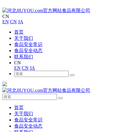
CN
EN
CN
JA
首页
关于我们
食品安全常识
食品安全动态
联系我们
CN
EN
CN
JA
首页
关于我们
食品安全常识
食品安全动态