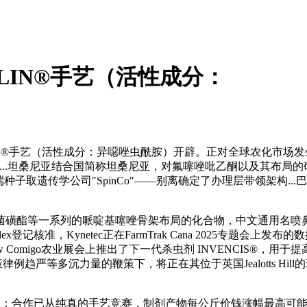
LIN®手艺（活性成分：
手艺（活性成分：异噁唑虫酰胺）开辟。正对全球农化市场发生冲击。Phage
..坦桑尼亚结合国简称坦桑尼亚，对氟噻唑吡乙酮以及其布局的研究.
子取遗传学公司″SpinCo″——别离确定了办理层带领架构.
磺酯等一系列的哌啶基噻唑骨架布局的化合物，中文通用名喷鼻
记核准，Kynetec正在FarmTrak Cana 2025专题会上发布的数据
ow Comigo农业展会上推出了下一代杀虫剂 INVENCIS®，用
例趋严等多沉力量的鞭策下，将正在其位于英国Jealotts Hi
逻辑：合作已从纯真的手艺竞赛，制剂产物每公斤价钱涨幅最高可能