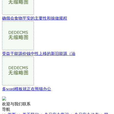
确领会食物平安的主要性和操做规程
受益于能源价钱中性上移的新旧能源（油
多word模板就正在熊猫办公
欢迎与我们联系
导航