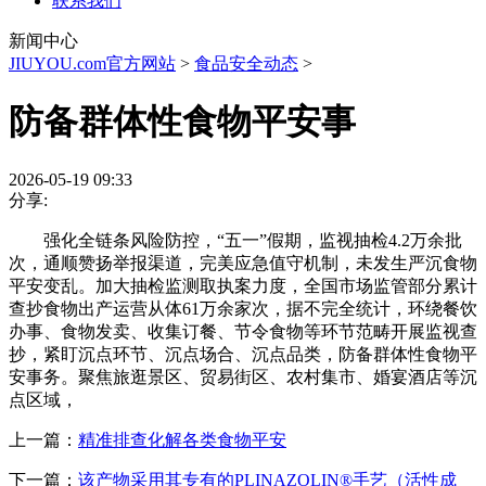
联系我们
新闻中心
JIUYOU.com官方网站
>
食品安全动态
>
防备群体性食物平安事
2026-05-19 09:33
分享:
强化全链条风险防控，“五一”假期，监视抽检4.2万余批
次，通顺赞扬举报渠道，完美应急值守机制，未发生严沉食物
平安变乱。加大抽检监测取执案力度，全国市场监管部分累计
查抄食物出产运营从体61万余家次，据不完全统计，环绕餐饮
办事、食物发卖、收集订餐、节令食物等环节范畴开展监视查
抄，紧盯沉点环节、沉点场合、沉点品类，防备群体性食物平
安事务。聚焦旅逛景区、贸易街区、农村集市、婚宴酒店等沉
点区域，
上一篇：
精准排查化解各类食物平安
下一篇：
该产物采用其专有的PLINAZOLIN®手艺（活性成