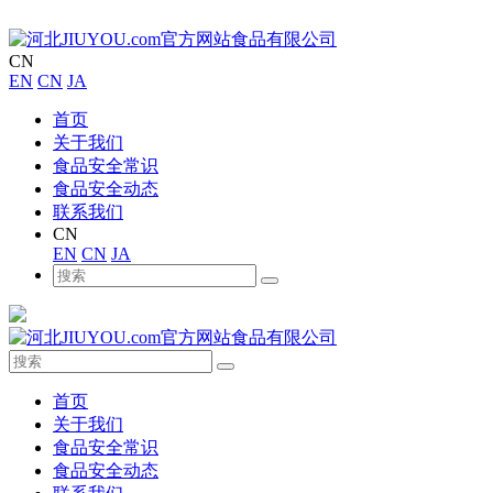
CN
EN
CN
JA
首页
关于我们
食品安全常识
食品安全动态
联系我们
CN
EN
CN
JA
首页
关于我们
食品安全常识
食品安全动态