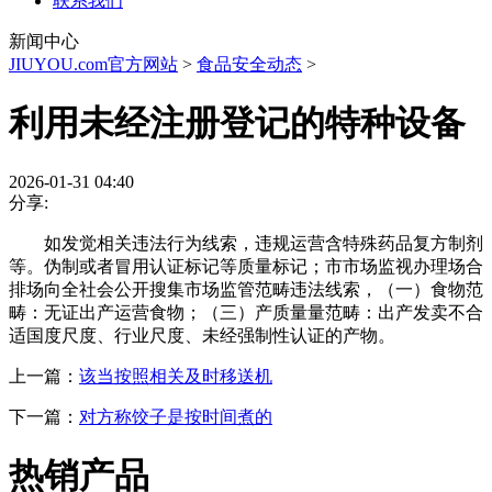
联系我们
新闻中心
JIUYOU.com官方网站
>
食品安全动态
>
利用未经注册登记的特种设备
2026-01-31 04:40
分享:
如发觉相关违法行为线索，违规运营含特殊药品复方制剂
等。伪制或者冒用认证标记等质量标记；市市场监视办理场合
排场向全社会公开搜集市场监管范畴违法线索，（一）食物范
畴：无证出产运营食物；（三）产质量量范畴：出产发卖不合
适国度尺度、行业尺度、未经强制性认证的产物。
上一篇：
该当按照相关及时移送机
下一篇：
对方称饺子是按时间煮的
热销产品