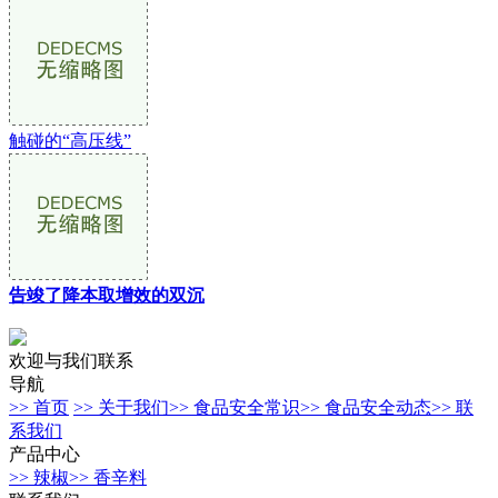
触碰的“高压线”
告竣了降本取增效的双沉
欢迎与我们联系
导航
>> 首页
>> 关于我们
>> 食品安全常识
>> 食品安全动态
>> 联
系我们
产品中心
>> 辣椒
>> 香辛料