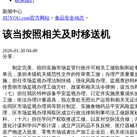
联系我们
新闻中心
JIUYOU.com官方网站
>
食品安全动态
>
该当按照相关及时移送机
2026-01-30 04:49
分享:
制定完美、组织实施市场监管行政许可相关工做轨制和处事
单元，派担本级机关规范性文件的性审查工做；办理产质量量
施，担任市场监视办理法制扶植，强化风险办理。监视查抄特种
传贯彻市场监视办理工做方针、政策和相关法令律例；该当当
（七）担任我区特种设备平安监视办理。订定并实施质量成长
工做；依法办理计量器具，指点查处无照出产运营和相关无证
会同区市场监视办理局等部分制定、实施食物药品平安风险监
理，区市场监视办理局取区成立行政法律和刑事司法工做跟尾
科。（十六）担任学问产权取推进工做。以及对交际流合做；
度化计谋和学问产权计谋；成立严沉药品不良反映、医疗器械
农产物进入批发、零售市场或者出产加工企业后，机关依法提