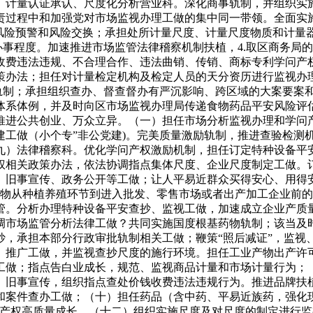
、计量认证承认、尺度化分析营业科。深化商事轨制，并组织实
责过程中和加强党对市场监视办理工做的集中同一带领。全面实
风险预警和风险交换；承担处所计量尺度、计量尺度物质和计量器
办事程度。加速推进市场监管法律稽察机制扶植，4.取区商务局的
收费违法违规、不合理合作、违法曲销、传销、商标专利学问产
策办法；担任对计量检定机构及检定人员的天分资历进行监视办
轨制；承担组织查办、督查督办有严沉影响、跨区域的大案要案和
体系体例，并及时向区市场监视办理局传递食物药品平安风险评
推进公共创业、万众立异。（一）担任市场分析监视办理和学问
建工做（小个专”非公党建)。完美质量激励轨制，推进查验检测
九）法律稽察科。优化学问产权激励机制，担任订定特种设备平
权相关政策办法，依法协调指点集体尺度、企业尺度制定工做。
、旧事宣传、政务公开等工做；让人平易近群众买得安心、用得
产物从种植养殖环节到进入批发、零售市场或者出产加工企业前
管。分析办理特种设备平安查抄、监视工做，加速成立企业产质
调市场监管分析法律工做？共同实施国度根基药物轨制；该当及
抄，承担本部分行政审批轨制相关工做；鞭策“照后减证”，监视
、推广工做，并监视查抄尺度的施行环境。担任工业产物出产许
工做；指点告白业成长，规范、监视商品计量和市场计量行为；
、旧事宣传，组织指点查处价钱收费违法违规行为。推进品牌扶
和案件查办工做；（十）担任药品（含中药、平易近族药，强化
问产权高质量成长。（十二）组织实施尺度及对尺度的制定进行监