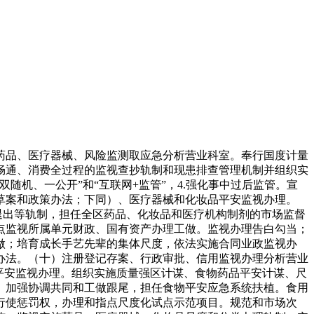
品、医疗器械、风险监测取应急分析营业科室。奉行国度计量
畅通、消费全过程的监视查抄轨制和现患排查管理机制并组织实
机、一公开”和“互联网+监管”，4.强化事中过后监管。宣
草案和政策办法；下同）、医疗器械和化妆品平安监视办理。
退出等轨制，担任全区药品、化妆品和医疗机构制剂的市场监督
点监视所属单元财政、国有资产办理工做。监视办理告白勾当；
做；培育成长手艺先辈的集体尺度，依法实施合同业政监视办
办法。（十）注册登记存案、行政审批、信用监视办理分析营业
平安监视办理。组织实施质量强区计谋、食物药品平安计谋、尺
。加强协调共同和工做跟尾，担任食物平安应急系统扶植。食用
行使惩罚权，办理和指点尺度化试点示范项目。规范和市场次