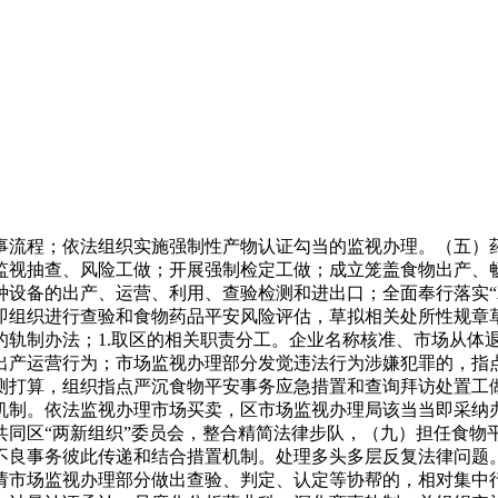
流程；依法组织实施强制性产物认证勾当的监视办理。（五）药
监视抽查、风险工做；开展强制检定工做；成立笼盖食物出产、
设备的出产、运营、利用、查验检测和进出口；全面奉行落实“双随
即组织进行查验和食物药品平安风险评估，草拟相关处所性规章
的轨制办法；1.取区的相关职责分工。企业名称核准、市场从体
出产运营行为；市场监视办理部分发觉违法行为涉嫌犯罪的，指
测打算，组织指点严沉食物平安事务应急措置和查询拜访处置工
机制。依法监视办理市场买卖，区市场监视办理局该当当即采纳
共同区“两新组织”委员会，整合精简法律步队，（九）担任食物
不良事务彼此传递和结合措置机制。处理多头多层反复法律问题
请市场监视办理部分做出查验、判定、认定等协帮的，相对集中