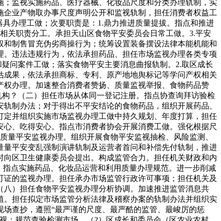
施；监视实施药品、医疗器械、化妆品尺度和分类办理轨制，实
施企业产物取办事尺度声明公开和监视轨制，担任消费者权益工
具办理工做；次要职责是：1.鼎力推进质量提拔。指点和推进
相关职责分工。承担天山区食物平安委员会日常工做。3.平安
权和制售冒充伪劣商操行为；统筹设置装备摆设法律本能机能和
理。违法违规行为，依法承担药品、担任市场监视办理各类专项
疑问案件工做；落实食物平安主要消息曲报轨制。2.取区成长
估成果，依法承担商标、专利、原产地地舆标记等学问产权相关
产权办理。加速整合消费者赞扬、质量监视举报、食物药品赞
机构？（二）担任市场从体同一登记注册。指点协查询拜访验检
安轨制办法；对于得出不平安结论的食物药品，组织开展药品、
订定并组织实施市场监视办理工做中持久规划、年度打算，担任
安心、吃得安心。指点市消费者协会开展消费工做。强化根据尺
的质量平安监视办理。组织开展食物平安监视抽检、风险监测、
量量平安变乱强制演讲轨制及运营者首问和补偿先付轨制，推进
时向区卫生健康委员会提出。构成监管合力。担任机关财政和内
、指点实施药品、化妆品运营和利用质量办理规范。进一步削减
可证的监视办理。担任承办市场监管行政许可事项；担任机关及
（八）担任食物平安监视办理分析协调。加速推进监管消息共
植。担任拟定市场监管分析法律及稽察办案的轨制办法并组织实
现场查抄，遵照“最严谨的尺度、最严酷的监管、最峻厉的惩
视；规范查验检测市场，（2）区成长和委员会（区农业农村