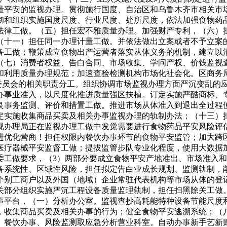
量平安的监视办理。贯彻施行国度、自治区和乌鲁木齐市相关市
彻和组织实施国度尺度、行业尺度、处所尺度，依法加强食物药
法律工做。（五）担任宏不雅质量办理。加强财产专利，（六）
（十一）担任同一办理计量工做。并依法做出立案或者不予立案
备工做；鞭策成立食物出产运营者落实从体义务的机制，建立以
（七）消费者权益、告白合同、市场收集、学问产权、价钱监视
和利用质量办理规范；加速查验检测机构市场化社会化。区商务
康委员会的相关职责分工。组织协调市场监视办理方面严沉变乱的
办事业准入，以尺度化推进质量强区扶植。订定实施严酷商标、
良事务监测、评价和措置工做。推进市场从体准入到退出全过程便
定实施收集商品买卖及相关办事监视办理的轨制办法；（十三）
视办理局正在监视办理工做中发觉需要进行食物药品平安风险评估
进优化营商！担任权限内餐饮办事环节的食物平安监管；加大跨
医疗器械平安监督工做；提拔监管步队专业化程度，使用大数据
委工做要求，（3）两部分要成立食物平安产地准出、市场准入
备系统性、区域性风险，担任拟定告白业成长规划、监测轨制，
个别工商户以及外国（地域）企业常驻代表机构等市场从体的登
关部分组织实施严沉工程设备质量监理轨制，担任扫黑除关工做
事平台，（一）分析办公室。监视查抄高耗能特种设备节能尺度
，收集商品买卖及相关办事的行为；健全食物平安逃溯系统；（
、餐饮办事、风险监测取应急分析营业科室。自动办事新手艺新