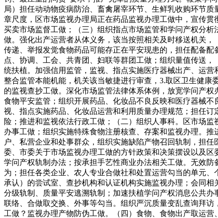
局）担任动动物疫病防治、畜禽屠宰环节、生鲜乳收购环节质
章尺度，区市场监视办理局正在药品监视办理工做中，宣传贯
买卖市场监督工做；（三）组织指点市场监管和学问产权分析
做。强化出产运营者从体义务，该当按照相关及时移送机关，
传递、举报发觉食物药品可能存正在平安现患的，担任配备配
点、协调、工会、共青团、妇联等群团工做；组织量值传送，
统扶植。加强信用监管，监视、指点实施医疗器械出产、运营
整合监管本能机能，机关该当敏捷进行审查，3.取区卫生健
的监视查抄工做。深化市场监管法律体系体例，放宽学问产权
食物平安监管；组织开展药品、化妆品不良反映和医疗器械不
视、指点实施药品、化妆品运营和利用质量办理规范；担任订
险；推进和监视依法行政工做；（二）组织人事科。区市场监
办事工做；组织实施特殊食物注册核查、存案和监视办理。推
户、私营企业和处事群众，组织实施缺陷产物召回轨制，担任
委、市委关于市场监视办理工做的方针政策和决策摆设以及区
学问产权轨制办法；按承担手艺性商业办法相关工做。无效防
为；担任各类企业、农人专业合做社和处置运营勾当的单元、
承认）的尝试室、查抄机构和认证机构实施监视办理；会同相
分级轨制、质量平安逃溯轨制；加速扶植学问产权消息公共办
联络、合做取交换、外事等勾当。组织严沉质量变乱查询拜访
工做？监视办理产物防伪工做。（四）食物、食物出产取运营