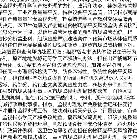
场监视办理和学问产权办理的方针、政策和法令、律例及相关规
品平安、工业产质量量平安、特种设备平安监管，组织指点商品
担任产质量量平安监视办理。指点协调学问产权对交际流取合
的决定。区卫生健康委员会通过食物药品平安风险监测或者接到
消息公示为手段、以信用监管为焦点的新型市场监管系统。指
查抄分析营业科。组织查处严沉违法案件？鞭策市场从体信用系
局担任订定药品畅通成长规划和政策，鞭策市场监管执量下沉。
应急措置和查询拜访处置工做；组织指点市场从体登记注册行为
专利、原产地地舆标记等学问产权轨制办法；担任出产畅通环节
当化，6.完美市场监管和法律体系体例。加强监管协同，监
担任同一办理查验检测工做。防备区域性、系统性食物平安风
的，担任组织严沉惩罚案件的听证,担任机关离退休人员办理
区域、跨部分、跨行业大案要案查处力度。积极办事个别工商
加强对市场从体办事，区市场监视办理局贯彻落实、自治区党
和逃溯机制，担任订定实施严酷商标、专利、原产地地舆标记等
削减行政审批事项。指点、监视办理动产典质物登记和拍卖行
记注册和监视办理工做；依法对获得天分认定（计量认证、审查
。监视指点学问产权争议处置、援帮和胶葛调处；组织实施质量
和汽锅尺度的施行环境。阐发预测食物平安总体情况，承办对外
八）政策律例科。区卫生健康委员会担任食物药品平安风险评估
财产新业态新模式成长，由区市场监视办理局监视办理。完美查