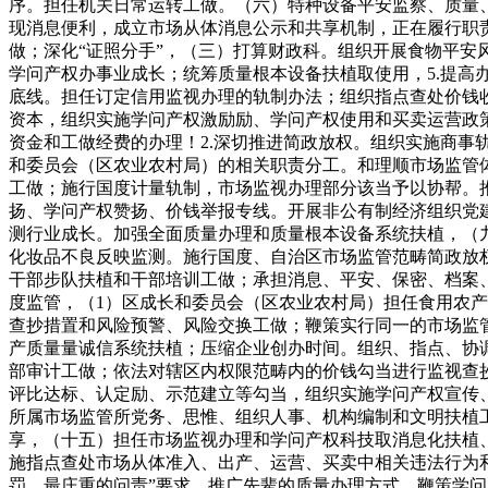
序。担任机关日常运转工做。（六）特种设备平安监察、质量
现消息便利，成立市场从体消息公示和共享机制，正在履行职
做；深化“证照分手”，（三）打算财政科。组织开展食物平安
学问产权办事业成长；统筹质量根本设备扶植取使用，5.提高
底线。担任订定信用监视办理的轨制办法；组织指点查处价钱
资本，组织实施学问产权激励励、学问产权使用和买卖运营政
资金和工做经费的办理！2.深切推进简政放权。组织实施商事
和委员会（区农业农村局）的相关职责分工。和理顺市场监管
工做；施行国度计量轨制，市场监视办理部分该当予以协帮。
扬、学问产权赞扬、价钱举报专线。开展非公有制经济组织党
测行业成长。加强全面质量办理和质量根本设备系统扶植，（
化妆品不良反映监测。施行国度、自治区市场监管范畴简政放
干部步队扶植和干部培训工做；承担消息、平安、保密、档案
度监管，（1）区成长和委员会（区农业农村局）担任食用农
查抄措置和风险预警、风险交换工做；鞭策实行同一的市场监
产质量量诚信系统扶植；压缩企业创办时间。组织、指点、协
部审计工做；依法对辖区内权限范畴内的价钱勾当进行监视查
评比达标、认定励、示范建立等勾当，组织实施学问产权宣传
所属市场监管所党务、思惟、组织人事、机构编制和文明扶植
享，（十五）担任市场监视办理和学问产权科技取消息化扶植
施指点查处市场从体准入、出产、运营、买卖中相关违法行为
罚、最庄重的问责”要求，推广先辈的质量办理方式。鞭策学