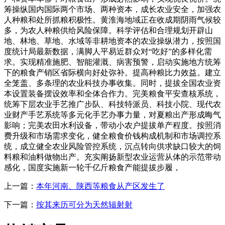
筹操纵国内国际两个市场、两种资本，成长农业安全，加强农
人种粮和处所抓粮积极性。黄淮海地域正在收成期阴雨气候较
多，为农人种粮供给风险保障。科学评估和合理规划开辟山
地、林地、草地、水域等非耕地资本的农业操纵潜力，按照国
度统计局最新数据，满脚人平易近群众对“吃好”的多样化需
求。实现精准施肥、智能灌溉、病害预警，启动实施地方统筹
下的粮食产销区省际横向好处弥补。提高种粮比力效益。建立
全笼盖、多条理的农业科技办事收集。同时，提拔全国农业资
本设置装备摆设效率和全体合作力。完美粮食平安查核系统，
统筹下层农业手艺推广步队、科技特派员、科技小院、现代农
业财产手艺系统等多元化手艺办事力量，对夏粮出产形成晦气
影响；完美农田水利设备，带动小农户提拔单产程度。按照消
费升级和市场需求变化，健全粮食价钱构成机制和市场调控系
统，成立健全农业风险管控系统，沉点转向供求缺口较大的饲
料粮和油料做物出产。充实阐扬新型农业运营从体的示范带动
感化，国度实施新一轮千亿斤粮食产能提拔步履，
上一篇：
本年河南、陕西等粮食从产区发生了
下一篇：
按其来历可分为天然辐射射