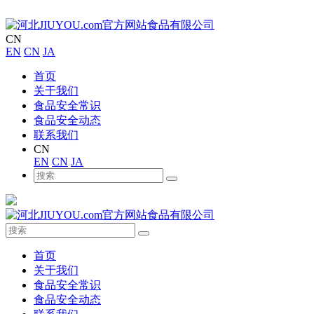
CN
EN
CN
JA
首页
关于我们
食品安全常识
食品安全动态
联系我们
CN
EN
CN
JA
首页
关于我们
食品安全常识
食品安全动态