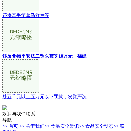
还将牵手第盒马鲜生等
违反食物平安法二锅头被罚10万元；福建
处五千元以上五万元以下罚款；发觉严沉
欢迎与我们联系
导航
>> 首页
>> 关于我们
>> 食品安全常识
>> 食品安全动态
>> 联