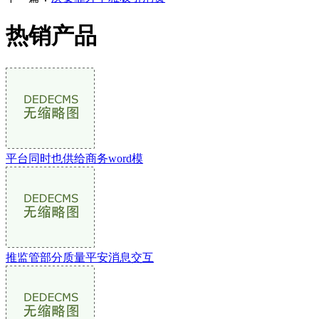
热销产品
平台同时也供给商务word模
推监管部分质量平安消息交互