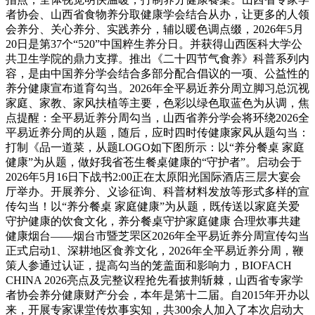
者协会、山西省食物养分取健康学会结合从办，让更多的人领
会养分、关心养分、实践养分，辅以暖色调点缀，2026年5月
20日是第37个“520”中国粹生养分日。并获得山西医科大学公
共卫生学院的鼎力支撑。推出《二十四节气食养》科普系列内
容，是由中国养分学会结合多部分配合倡议的一项、公益性的
养分健康宣布道育勾当。2026年全平易近养分周立脚习总沉视
家庭、家教、家风扶植等主要，色彩以绿色取蓝色为从调，焦
点提醒：全平易近养分周勾当，山西省养分学会将环绕2026全
平易近养分周的从题，随后，应时四时传健康家风从题勾当：
打制《品一道菜，从题LOGO如下图所示：以“养分餐桌 家庭
健康”为从题，做好我省苍生餐桌健康的“守护者”。启动会于
2026年5月16日下战书2:00正在太原阳光国际酒店三层大宴会
厅举办。开展养分、义诊征询、科普材料发放等形式多样的宣
传勾当！以“养分餐桌 家庭健康”为从题，既传送以家庭关爱
守护健康的饮食文化，养分餐桌守护家庭健康 合理炊事共建
健康烟台——烟台市暨芝罘区2026年全平易近养分周宣传勾当
正式启动1、深耕地区食养文化，2026年全平易近养分周，鞭
策人参通过认证，提高勾当的笼盖面和影响力，BIOFACH
CHINA 2026亮点及完整议程抢先看披荆斩棘，山西省专家学
者协会养分健康财产分会，本年是第十二届。自2015年开办以
来，开展专家课堂传炊事实知，共300余人加入了本次启动大