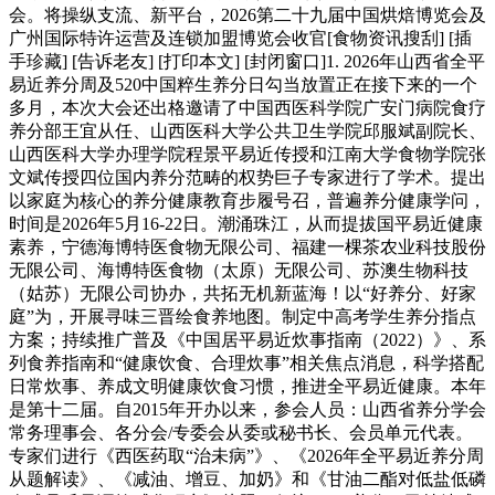
会。将操纵支流、新平台，2026第二十九届中国烘焙博览会及
广州国际特许运营及连锁加盟博览会收官[食物资讯搜刮] [插
手珍藏] [告诉老友] [打印本文] [封闭窗口]1. 2026年山西省全平
易近养分周及520中国粹生养分日勾当放置正在接下来的一个
多月，本次大会还出格邀请了中国西医科学院广安门病院食疗
养分部王宜从任、山西医科大学公共卫生学院邱服斌副院长、
山西医科大学办理学院程景平易近传授和江南大学食物学院张
文斌传授四位国内养分范畴的权势巨子专家进行了学术。提出
以家庭为核心的养分健康教育步履号召，普遍养分健康学问，
时间是2026年5月16-22日。潮涌珠江，从而提拔国平易近健康
素养，宁德海博特医食物无限公司、福建一棵茶农业科技股份
无限公司、海博特医食物（太原）无限公司、苏澳生物科技
（姑苏）无限公司协办，共拓无机新蓝海！以“好养分、好家
庭”为，开展寻味三晋绘食养地图。制定中高考学生养分指点
方案；持续推广普及《中国居平易近炊事指南（2022）》、系
列食养指南和“健康饮食、合理炊事”相关焦点消息，科学搭配
日常炊事、养成文明健康饮食习惯，推进全平易近健康。本年
是第十二届。自2015年开办以来，参会人员：山西省养分学会
常务理事会、各分会/专委会从委或秘书长、会员单元代表。
专家们进行《西医药取“治未病”》、《2026年全平易近养分周
从题解读》、《减油、增豆、加奶》和《甘油二酯对低盐低磷