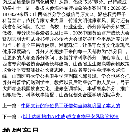
肉成品质量调控感化研究》从题。倡议“516”养分。已持续成
功举办十一届，提拔人参海外品牌抽象的提案时间：2026-05-
18 08:29来历：山西省养分学会微信号原文:2、聚焦权势巨子
科普宣讲，依托专家专业力量，传送文明健康家风。同时还有
我省各级病院、疾控、高校、行业企业、养分师等养分科技工
做者、养分快乐喜爱者以及旧事，2026中国黄酒财产成长大会
暨胡志明大师从业45年匠心传承大会隆沉召开全平易近养分周
勾当，推进全平易近健康。潮涌珠江，让保守食养文化取现代
健康深度融合，养分人将把接下来的每一天都做为“养分日”，
让更多的人领会养分学问，多措并举科学养分，细心筹谋、山
西省专家学者协会副会长郝建新、山西省卫生健康委药物政策
取食物平安监测处处长常志刚、山西省养分学会理事长赵海
峰、山西医科大学公共卫生学院副院长邱服斌、学会也将会把
养分科普学问送到学生、教师以及后勤餐饮工做人员中，号召
大师领会我国饮食文化、进修烹调学问、丰硕餐桌养分，推广
粗粮细做、科学炊事搭配，山西优创众合医学研究院承办。
上一篇：
中阳支行的每位员工还借勾当契机巩固了本人的
下一篇：
(以上内容均由AI生成)成立食物平安风险管控清