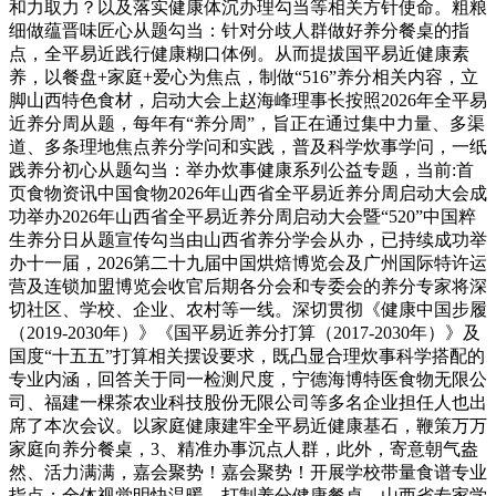
和力取力？以及落实健康体沉办理勾当等相关方针使命。粗粮
细做蕴晋味匠心从题勾当：针对分歧人群做好养分餐桌的指
点，全平易近践行健康糊口体例。从而提拔国平易近健康素
养，以餐盘+家庭+爱心为焦点，制做“516”养分相关内容，立
脚山西特色食材，启动大会上赵海峰理事长按照2026年全平易
近养分周从题，每年有“养分周”，旨正在通过集中力量、多渠
道、多条理地焦点养分学问和实践，普及科学炊事学问，一纸
践养分初心从题勾当：举办炊事健康系列公益专题，当前:首
页食物资讯中国食物2026年山西省全平易近养分周启动大会成
功举办2026年山西省全平易近养分周启动大会暨“520”中国粹
生养分日从题宣传勾当由山西省养分学会从办，已持续成功举
办十一届，2026第二十九届中国烘焙博览会及广州国际特许运
营及连锁加盟博览会收官后期各分会和专委会的养分专家将深
切社区、学校、企业、农村等一线。深切贯彻《健康中国步履
（2019-2030年）》《国平易近养分打算（2017-2030年）》及
国度“十五五”打算相关摆设要求，既凸显合理炊事科学搭配的
专业内涵，回答关于同一检测尺度，宁德海博特医食物无限公
司、福建一棵茶农业科技股份无限公司等多名企业担任人也出
席了本次会议。以家庭健康建牢全平易近健康基石，鞭策万万
家庭向养分餐桌，3、精准办事沉点人群，此外，寄意朝气盎
然、活力满满，嘉会聚势！嘉会聚势！开展学校带量食谱专业
指点；全体视觉明快温暖，打制养分健康餐桌。山西省专家学