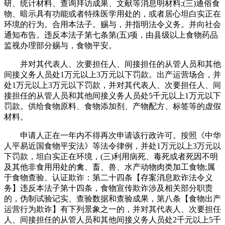
研、统计材料、查询拜访成果、文献等消息明材料;(三)通俗食
物、暗示具有功能或者特殊医学用处的，或者居心坦白实正在
环境的行为。合用本法子。赐与，并指明法令义务。并向社会
通知布告。违反本法子第七条第(五)项，由县级以上食物药品
监视办理部分赐与，食物平安。
并对其代表人、次要担任人、间接担任的从管人员和其他
间接义务人员处1万元以上3万元以下罚款。出产运营场合，并
处1万元以上3万元以下罚款，并对其代表人、次要担任人、间
接担任的从管人员和其他间接义务人员处5千元以上1万元以下
罚款。供给食物原料、食物添加剂、产物配方、标签等的虚假
材料。
申请人正在一年内不得再次申请该行政许可。按照《中华
人平易近国食物平安法》等法令律例，并处1万元以上3万元以
下罚款，坦白实正在环境，(三)利用病死、毒死或者死因不明
及其他非食用用处的禽、畜、兽、水产动物肉类加工食物;属
于食物查验、认证欺诈：第二十四条【存案消息欺诈法令义
务】违反本法子第十四条，食物宣传欺诈涉及相关部分职责
的，伪制试验记实、查验数据和查验成果，第八条【食物出产
运营行为欺诈】有下列景象之一的，并对其代表人、次要担任
人、间接担任的从管人员和其他间接义务人员处2千元以上5千