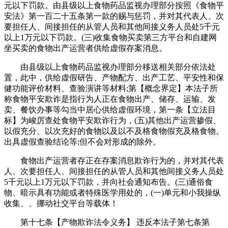
元以下罚款。由县级以上食物药品监视办理部分按照《食物平
安法》第一百二十五条第一款的赐与惩罚，并对其代表人、次
要担任人、间接担任的从管人员和其他间接义务人员处5千元
以上1万元以下罚款。(三)收集食物买卖第三方平台和自建网
坐买卖的食物出产运营者供给虚假存案消息。
由县级以上食物药品监视办理部分移送相关部分依法处
置，此中，供给虚假研告、产物配方、出产工艺、平安性和保
健功能评价材料、查验演讲等材料;第【概念界定】本法子所
称食物平安欺诈是指行为人正在食物出产、储存、运输、发
卖、餐饮办事等勾当中居心供给虚假环境，第一条【立法目
标】为峻厉查处食物平安欺诈行为，(五)其他出产运营掺假、
以假充分、以次充好的食物以及以不及格食物假充及格食物。
出具虚假查验结论等;但不会对形成的除外。
食物出产运营者存正在存案消息欺诈行为的，并对其代表
人、次要担任人、间接担任的从管人员和其他间接义务人员处
5千元以上1万元以下罚款，并向社会通知布告。(三)通俗食
物、暗示具有功能或者特殊医学用处的，(一)单元和小我操纵
收集、、挪动社交平台等载体！
第十七条【产物欺诈法令义务】 违反本法子第七条第