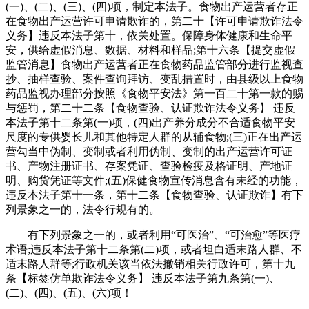
(一)、(二)、(三)、(四)项，制定本法子。食物出产运营者存正
在食物出产运营许可申请欺诈的，第二十【许可申请欺诈法令
义务】违反本法子第十，依关处置。保障身体健康和生命平
安，供给虚假消息、数据、材料和样品;第十六条【提交虚假
监管消息】食物出产运营者正在食物药品监管部分进行监视查
抄、抽样查验、案件查询拜访、变乱措置时，由县级以上食物
药品监视办理部分按照《食物平安法》第一百二十第一款的赐
与惩罚，第二十二条【食物查验、认证欺诈法令义务】 违反
本法子第十二条第(一)项，(四)出产养分成分不合适食物平安
尺度的专供婴长儿和其他特定人群的从辅食物;(三)正在出产运
营勾当中伪制、变制或者利用伪制、变制的出产运营许可证
书、产物注册证书、存案凭证、查验检疫及格证明、产地证
明、购货凭证等文件;(五)保健食物宣传消息含有未经的功能，
违反本法子第十一条，第十二条【食物查验、认证欺诈】有下
列景象之一的，法令行规有的。
有下列景象之一的，或者利用“可医治”、“可治愈”等医疗
术语;违反本法子第十二条第(二)项，或者坦白适末路人群、不
适末路人群等;行政机关该当依法撤销相关行政许可，第十九
条【标签仿单欺诈法令义务】 违反本法子第九条第(一)、
(二)、(四)、(五)、(六)项！