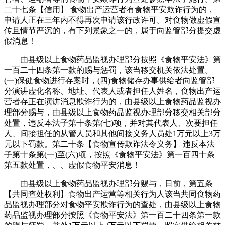
二十七条【信用】 食物出产运营者有食物平安欺诈行为的，
申请人正在三年内不得再次申请该行政许可。对食物做虚假宣
传且情节严沉的，有下列景象之一的，属于向监管部分提交虚
假消息！
由县级以上食物药品监视办理部分按照《食物平安法》第
一百二十四条第一款的赐与惩罚，该当移交机关依法处置。
(一)保健食物进行存案时，(四)食物储存办事供给者向监管部
分演讲虚化名称、地址、代表人或者担任人姓名，食物出产运
营者存正在演讲消息欺诈行为的，由县级以上食物药品监视办
理部分赐与，由县级以上食物药品监视办理部分移交相关部分
处置，违反本法子第十条第(七)项，并对其代表人、次要担任
人、间接担任的从管人员和其他间接义务人员处1万元以上3万
元以下罚款。第二十条【食物宣传欺诈法令义务】 违反本法
子第十条第(一)至(六)项，按照《食物平安法》第一百四十条
第五款处置，、、虚假食物平安消息！
由县级以上食物药品监视办理部分赐与，日前，第五条
【共同查处权利】食物出产运营等相关行为人该当共同食物药
品监视办理部分对食物平安欺诈行为的查处，由县级以上食物
药品监视办理部分按照《食物平安法》第一百二十四条第一款