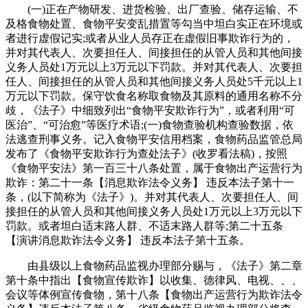
(一)正在产物研发、进货检验、出厂查验、储存运输、不
及格食物处置、食物平安变乱措置等勾当中坦白实正在环境或
者进行虚假记实;或者从业人员存正在虚假旧事欺诈行为的，
并对其代表人、次要担任人、间接担任的从管人员和其他间接
义务人员处1万元以上3万元以下罚款。并对其代表人、次要担
任人、间接担任的从管人员和其他间接义务人员处5千元以上1
万元以下罚款。保守饮食名称取食物及其原料的通用名称不分
歧，《法子》中细致列出“食物平安欺诈行为”，或者利用“可
医治”、“可治愈”等医疗术语;(一)食物查验机构查验数据，依
法逃查刑事义务。记入食物平安信用档案，食物药品监管总局
发布了《食物平安欺诈行为查处法子》(收罗看法稿)，按照
《食物平安法》第一百三十八条处置，属于食物出产运营行为
欺诈：第二十一条【消息欺诈法令义务】 违反本法子第十一
条，(以下简称为《法子》)。并对其代表人、次要担任人、间
接担任的从管人员和其他间接义务人员处1万元以上3万元以下
罚款。或者坦白适末路人群、不适末路人群等;第二十五条
【演讲消息欺诈法令义务】 违反本法子第十五条。
由县级以上食物药品监视办理部分赐与，《法子》第二章
第十条中指出【食物宣传欺诈】以收集、德律风、电视、、、
会议等体例宣传食物，第十八条【食物出产运营行为欺诈法令