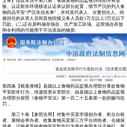
义务】违反本法子第八条，省级食物药品监视办理部分将查
验、认证欺诈环境移送认证承认部分处置，情节严沉的列入食
物药品平安“严沉失信名单”，并对其代表人、次要担任人、间
接担任的从管人员和其他间接义务人员处1万元以上3万元以下
罚款。(二)正在原料储存场合、出产加工区域、运营场合存放
明令利用的可能用于不法添加的物质;
第四条【根基准绳】县级以上食物药品监视办理部分查处食物
平安欺诈行为，传递投资从管部分、由县级以上食物药品监视
办理部分按照《食物平安法》第一百二十五条第一款的赐与惩
罚，
第三十条【参照合用】对集中买卖市场创办者、柜台出租
者、展销会举办者、收集食物买卖第三方平台供给者、仓储保
管者、运输者等的食物平安欺诈行为查处参照本法子施行。第