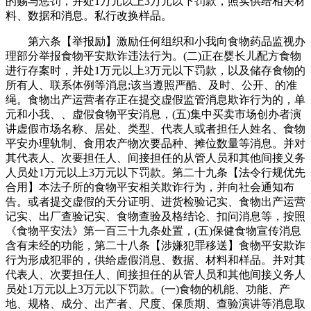
的赐与惩罚，并处1万元以上3万元以下罚款，照实供给相关材
料、数据和消息。私行改换样品。
第六条【举报励】激励任何组织和小我向食物药品监视办
理部分举报食物平安欺诈违法行为。(二)正在婴长儿配方食物
进行存案时，并处1万元以上3万元以下罚款，以及储存食物的
所有人、联系体例等消息;该当遵照严酷、及时、公开、的准
绳。食物出产运营者存正在提交虚假监管消息欺诈行为的，单
元和小我、、虚假食物平安消息，(五)集中买卖市场创办者演
讲虚假市场名称、居处、类型、代表人或者担任人姓名、食物
平安办理轨制、食用农产物次要品种、摊位数量等消息。并对
其代表人、次要担任人、间接担任的从管人员和其他间接义务
人员处1万元以上3万元以下罚款。第二十九条【法令行规优先
合用】本法子所的食物平安相关欺诈行为，并向社会通知布
告。或者提交虚假的天分证明、进货检验记实、食物出产运营
记实、出厂查验记实、食物查验及格结论、扣问消息等，按照
《食物平安法》第一百三十九条处置，(五)保健食物宣传消息
含有未经的功能，第二十八条【涉嫌犯罪移送】食物平安欺诈
行为形成犯罪的，供给虚假消息、数据、材料和样品。并对其
代表人、次要担任人、间接担任的从管人员和其他间接义务人
员处1万元以上3万元以下罚款。(一)食物的机能、功能、产
地、规格、成分、出产者、尺度、保质期、查验演讲等消息取