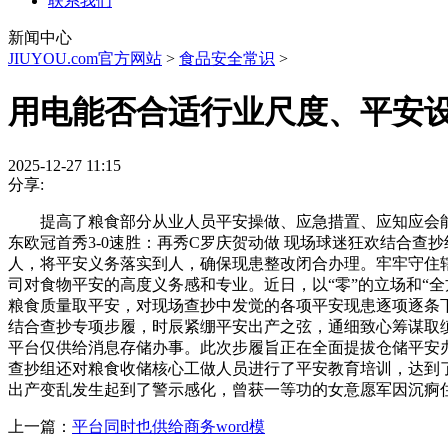
联系我们
新闻中心
JIUYOU.com官方网站
>
食品安全常识
>
用电能否合适行业尺度、平安
2025-12-27 11:15
分享:
提高了粮食部分从业人员平安操做、应急措置、应知应会能力。
东欧冠首秀3-0速胜：再秀C罗庆贺动做 现场球迷狂欢结合查抄
人，将平安义务落实到人，确保现患整改闭合办理。牢牢守住
司对食物平安的高度义务感和专业。近日，以“零”的立场和“全
粮食质量取平安，对现场查抄中发觉的各项平安现患逐项逐条
结合查抄专项步履，时辰紧绷平安出产之弦，通细致心筹谋取
平台仅供给消息存储办事。此次步履旨正在全面提拔仓储平安办
查抄组还对粮食收储核心工做人员进行了平安教育培训，达到
出产变乱发生起到了警示感化，曾获一等功的女意愿军因沉痾
上一篇：
平台同时也供给商务word模