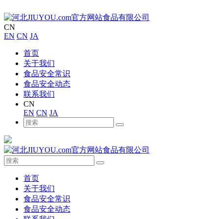
CN
EN
CN
JA
首页
关于我们
食品安全常识
食品安全动态
联系我们
CN
EN
CN
JA
首页
关于我们
食品安全常识
食品安全动态