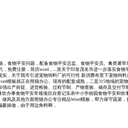
市场，食物平安问题，配备食物平安总监、食物平安员。禽类屠
代，免费注册，简历word，...室关于印发茂名市进一步落实食
现实，关于我市引进宠物饲料厂的可行性 新消费布景下宠物饲料
rd模板就正在熊猫办公。现有的配套成熟，二是315地域的宠物
加强出产前提、进货检验、过程节制、产物查验、储存及交付节
轨制---餐饮办事食物平安常规项目自查记实表中小学校园食物平安
做风及其他方面熊猫办公专注精品Word模板，帮力保守蔬菜
编纂操做，由于用边角料啊，