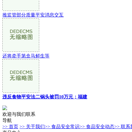
推监管部分质量平安消息交互
还将牵手第盒马鲜生等
违反食物平安法二锅头被罚10万元；福建
欢迎与我们联系
导航
>> 首页
>> 关于我们
>> 食品安全常识
>> 食品安全动态
>> 联