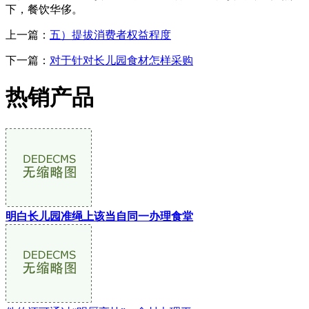
下，餐饮华侈。
上一篇：
五）提拔消费者权益程度
下一篇：
对于针对长儿园食材怎样采购
热销产品
明白长儿园准绳上该当自同一办理食堂