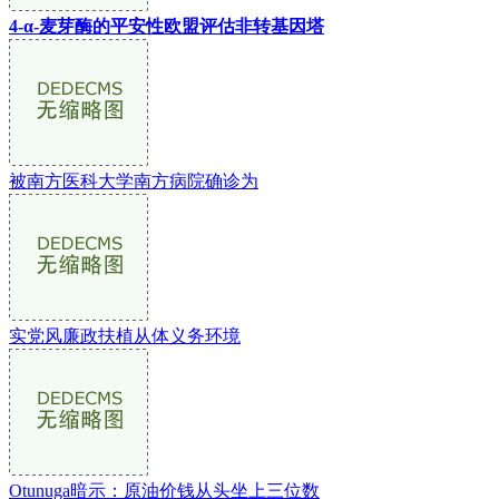
4-α-麦芽酶的平安性欧盟评估非转基因塔
被南方医科大学南方病院确诊为
实党风廉政扶植从体义务环境
Otunuga暗示：原油价钱从头坐上三位数