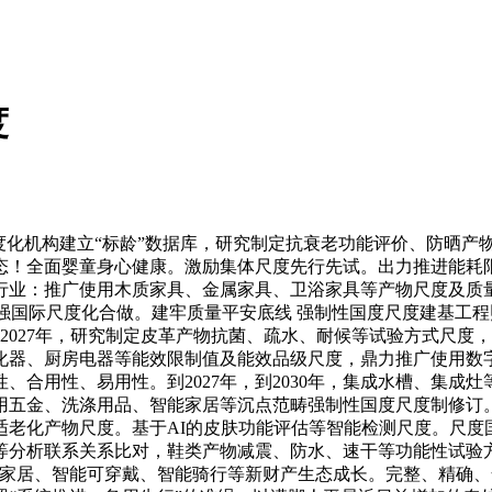
度
机构建立“标龄”数据库，研究制定抗衰老功能评价、防晒产物
！全面婴童身心健康。激励集体尺度先行先试。出力推进能耗限
行业：推广使用木质家具、金属家具、卫浴家具等产物尺度及质
.加强国际尺度化合做。建牢质量平安底线 强制性国度尺度建基
到2027年，研究制定皮革产物抗菌、疏水、耐候等试验方式尺
化器、厨房电器等能效限制值及能效品级尺度，鼎力推广使用数
、合用性、易用性。到2027年，到2030年，集成水槽、集成
用五金、洗涤用品、智能家居等沉点范畴强制性国度尺度制修订
老化产物尺度。基于AI的皮肤功能评估等智能检测尺度。尺度
等分析联系关系比对，鞋类产物减震、防水、速干等功能性试验
家居、智能可穿戴、智能骑行等新财产生态成长。完整、精确、全