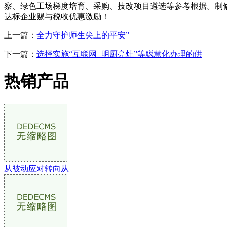
察、绿色工场梯度培育、采购、技改项目遴选等参考根据。制修
达标企业赐与税收优惠激励！
上一篇：
全力守护师生尖上的平安”
下一篇：
选择实施“互联网+明厨亮灶”等聪慧化办理的供
热销产品
从被动应对转向从