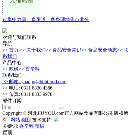
过集中力量、多渠道、多条理地焦点养分
欢迎与我们联系
导航
>> 首页
>> 关于我们
>> 食品安全常识
>> 食品安全动态
>> 联
系我们
产品中心
>> 辣椒
>> 香辛料
联系我们
>> 邮箱: yuanpq@hbhtfood.com
>> 电话: 0311 8830 4366
>> 传真: 0311 8833 9978
邮件订阅
Copyright © 河北JIUYOU.com官方网站食品有限公司 版权所
有 |
网站地图
| 技术支持:
关键词:
香辛料
辣椒
置顶