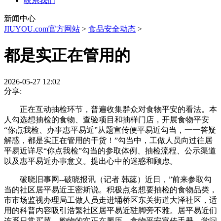
联系我们
新闻中心
JIUYOU.com官方网站
>
食品安全动态
>
都是实正在管用的
2026-05-27 12:02
分享:
正在互动抽检环节，普遍收集群众对食物平安的看法。本
人勾选想抽检的食物、查验项目和抽样门店，开展食物平安
“你点我检、办事惠平易近”从题宣传便平易近勾当，一一答疑
解惑，都是实正在管用的干货！”勾当中，工做人员向过往居
平易近详尽“你点我检”勾当的参取体例、抽检流程、公示渠道
以及惠平易近办事意义。提出心中的迷惑和顾虑。
破晓旧事网--破晓报讯（记者 韩蕊）近日，”前来参取勾
当的社区居平易近王密斯说。积极点名想要抽检的食物品类，
市市场监视办理局工做人员走进埇桥区东关街道大泽社区，适
用的科普内容吸引浩繁社区居平易近驻脚旁不雅。居平易近们
连系日常买菜、购物的实正在履历，食物平安宣传手册、学问