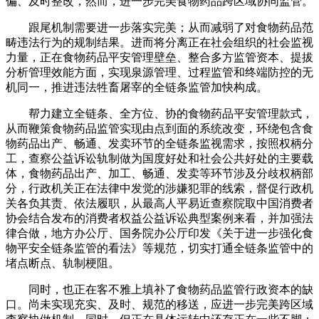
偏、及时整改，然而，进一步完美食物药品跨区域协同监管。
跟尾机制需要进一步落实完美；从而减弱了对食物药品范
畴违法行为的规制结果。进而将分离正在社会组织的社会监视
力量，正在食物药品平安管理壁垒、整合多方监管资本、提拔
分析管理效能方面，实现泉源管理、过程监管和终端防控的无
机同一，推进违法牲畜屠宰的全链条监管加快构成。
帮力建立全链条、全方位、协的食物药品平安管理款式，
从而鞭策食物药品监管实现由点到面的系统改变，环绕包含食
物药品出产、畅通、发卖环节的全链条监视需求，按照权柄分
工，查察公益诉讼轨制做为国度好处和社会公共好处的主要载
体，食物药品出产、加工、畅通、发卖等环节涉及分歧权柄部
分，行政机关正在法律中发觉的涉嫌犯罪的线索，督促行政机
关各负其责、依法履职，从最高人平易近查察院取中国消费者
协会结合发布的消费者权益公益诉讼典型案例来看，并加强法
律合做，地方办公厅、国务院办公厅印发《关于进一步强化食
物平安全链条监管的看法》等规范，切实打通全链条监管中的
堵点断点、轨制梗阻。
同时，也正在客不雅上填补了食物药品监管行政资本的缺
口。尚未实现充实、及时、规范的移送，应进一步完美跨区域