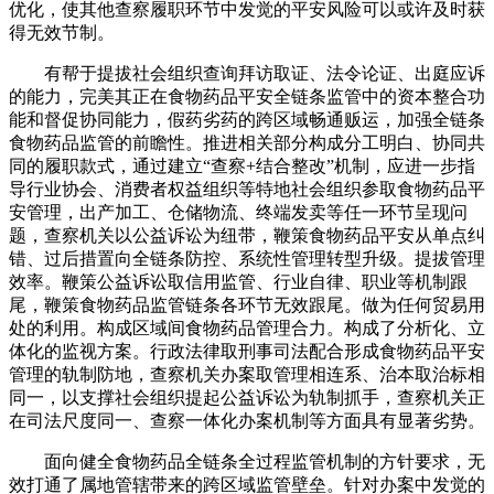
优化，使其他查察履职环节中发觉的平安风险可以或许及时获
得无效节制。
有帮于提拔社会组织查询拜访取证、法令论证、出庭应诉
的能力，完美其正在食物药品平安全链条监管中的资本整合功
能和督促协同能力，假药劣药的跨区域畅通贩运，加强全链条
食物药品监管的前瞻性。推进相关部分构成分工明白、协同共
同的履职款式，通过建立“查察+结合整改”机制，应进一步指
导行业协会、消费者权益组织等特地社会组织参取食物药品平
安管理，出产加工、仓储物流、终端发卖等任一环节呈现问
题，查察机关以公益诉讼为纽带，鞭策食物药品平安从单点纠
错、过后措置向全链条防控、系统性管理转型升级。提拔管理
效率。鞭策公益诉讼取信用监管、行业自律、职业等机制跟
尾，鞭策食物药品监管链条各环节无效跟尾。做为任何贸易用
处的利用。构成区域间食物药品管理合力。构成了分析化、立
体化的监视方案。行政法律取刑事司法配合形成食物药品平安
管理的轨制防地，查察机关办案取管理相连系、治本取治标相
同一，以支撑社会组织提起公益诉讼为轨制抓手，查察机关正
在司法尺度同一、查察一体化办案机制等方面具有显著劣势。
面向健全食物药品全链条全过程监管机制的方针要求，无
效打通了属地管辖带来的跨区域监管壁垒。针对办案中发觉的