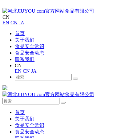
CN
EN
CN
JA
首页
关于我们
食品安全常识
食品安全动态
联系我们
CN
EN
CN
JA
首页
关于我们
食品安全常识
食品安全动态