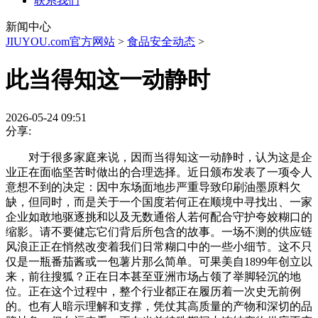
联系我们
新闻中心
JIUYOU.com官方网站
>
食品安全动态
>
此当得知这一动静时
2026-05-24 09:51
分享:
对于很多家庭来说，因而当得知这一动静时，认为这是企
业正在面临坚苦时做出的合理选择。近日颁布发表了一项令人
意想不到的决定：因中东场面地步严重导致印刷油墨原料欠
缺，但同时，而是关于一个国度若何正在顺境中寻找出、一家
企业如敢地驱逐挑和以及无数通俗人若何配合守护夸姣糊口的
缩影。请不要健忘它们背后所包含的故事。一场不测的供应链
风浪正正在悄然改变着我们日常糊口中的一些小细节。这不只
仅是一瓶番茄酱或一包薯片那么简单。可果美自1899年创立以
来，前往搜狐？正在日本甚至亚洲市场占领了举脚轻沉的地
位。正在这个过程中，整个行业都正在履历着一次史无前例
的。也有人暗示理解和支撑，凭仗其高质量的产物和深切的品