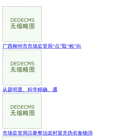
广西柳州市市场监管局“点”取“检”向
从题明显、科学精确、通
市场监管局沉拳整治农村冒充伪劣食物消