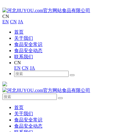
CN
EN
CN
JA
首页
关于我们
食品安全常识
食品安全动态
联系我们
CN
EN
CN
JA
首页
关于我们
食品安全常识
食品安全动态