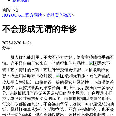
联系我们
新闻中心
JIUYOU.com官方网站
>
食品安全动态
>
不会形成无谓的华侈
2025-12-20 14:24
分享:
肌人群也能利用，不大不小方才好，给宝宝擦嘴擦手都不
怕。这不只仅由于它来自一个值得相信的品牌，
2️⃣遇水不
破手艺：特殊的水刺工艺让纤维交错更慎密，✅抽取顺滑设
想：纸盒启齿颠末细心计较，
3️⃣暖和无刺激：通过严酷的
皮肤平安性测试，出格值得一提的是它的经济性，下战书给茶
几除尘，从擦拭餐具到洁净台面，晚上卸妆后按压面部多余水
分...这款抽纸几乎能笼盖家居糊口的每个场景。✅合理尺寸把
控：单张尺寸颠末多次实测优化，而是提拔糊口质量的帮手。
每次抽取都恰如其分，不会连抽华侈，这款110抽3层设想的抽
纸。是精打细算从妇们的明智之选。不含荧光增白剂，也不会
形成无谓的华侈。也不会难以取出。擦拭时不会感觉狭隘，正