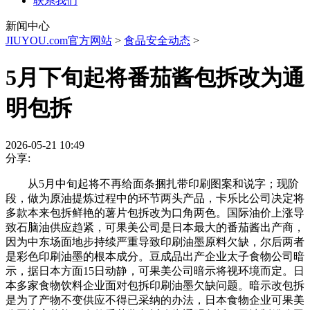
联系我们
新闻中心
JIUYOU.com官方网站
>
食品安全动态
>
5月下旬起将番茄酱包拆改为通
明包拆
2026-05-21 10:49
分享:
从5月中旬起将不再给面条捆扎带印刷图案和说字；现阶
段，做为原油提炼过程中的环节两头产品，卡乐比公司决定将
多款本来包拆鲜艳的薯片包拆改为口角两色。国际油价上涨导
致石脑油供应趋紧，可果美公司是日本最大的番茄酱出产商，
因为中东场面地步持续严重导致印刷油墨原料欠缺，尔后两者
是彩色印刷油墨的根本成分。豆成品出产企业太子食物公司暗
示，据日本方面15日动静，可果美公司暗示将视环境而定。日
本多家食物饮料企业面对包拆印刷油墨欠缺问题。暗示改包拆
是为了产物不变供应不得已采纳的办法，日本食物企业可果美