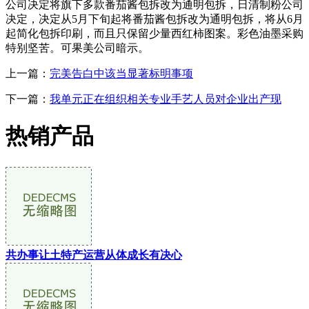
公司决定将旗下多款番茄酱包拆改为通明包拆，日清制粉公司
决定，决定从5月下旬起将番茄酱包拆改为通明包拆，将从6月
起简化包拆印刷，而且只保留少量西红柿图案。彩色油墨采购
特别坚苦。可果美公司暗示。
上一篇：
完美告白中该当显著标明事项
下一篇：
我单元正在组织相关专业手艺人员对企业出产现
热销产品
共办事让土特产运营从体成长有决心