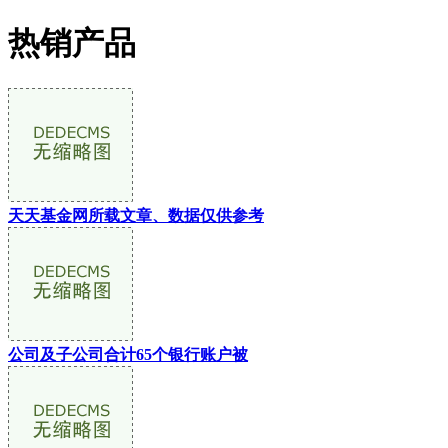
热销产品
天天基金网所载文章、数据仅供参考
公司及子公司合计65个银行账户被