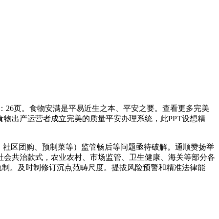
26页。食物安满是平易近生之本、平安之要。查看更多完美
物出产运营者成立完美的质量平安办理系统，此PPT设想精
、社区团购、预制菜等）监管畅后等问题亟待破解。通顺赞扬举
全社会共治款式，农业农村、市场监管、卫生健康、海关等部分各
轨制。及时制修订沉点范畴尺度。提拔风险预警和精准法律能