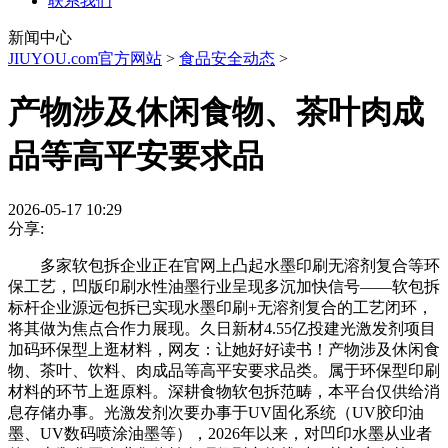
联系我们
新闻中心
JIUYOU.com官方网站
>
食品安全动态
>
产物涉及休闲食物、茶叶肉成
品等高平安要求品
2026-05-17 10:29
分享:
多家软包拆企业正在官网上凸起水墨印刷无溶剂复合等环
保工艺，凹版印刷水性油墨行业呈现多沉加快信号——软包拆
标杆企业源远包拆已实现水墨印刷+无溶剂复合的工艺闭环，
将其做为焦点合作力展现。久日新材4.55亿投建光激发剂项目
加码环保型上逛材料，网友：让她好好读书！产物涉及休闲食
物、茶叶、饮料、肉成品等高平安要求品类。属于环保型印刷
材料的环节上逛原料。深耕食物软包拆范畴，本平台仅供给消
息存储办事。光激发剂次要办事于UV固化系统（UV胶印油
墨、UV数码喷涂油墨等），2026年以来，对凹印水墨从业者