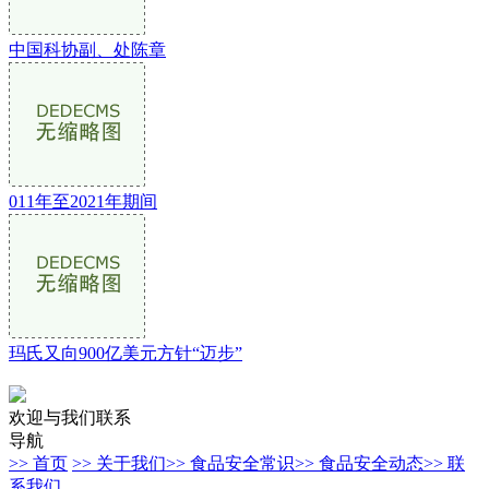
中国科协副、处陈章
011年至2021年期间
玛氏又向900亿美元方针“迈步”
欢迎与我们联系
导航
>> 首页
>> 关于我们
>> 食品安全常识
>> 食品安全动态
>> 联
系我们