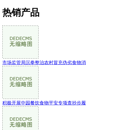
热销产品
市场监管局沉拳整治农村冒充伪劣食物消
积极开展中园餐饮食物平安专项查抄步履