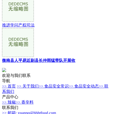
推进学问产权司法
衡南县人平易近副县长仲雨猛带队开展收
欢迎与我们联系
导航
>> 首页
>> 关于我们
>> 食品安全常识
>> 食品安全动态
>> 联
系我们
产品中心
>> 辣椒
>> 香辛料
联系我们
>> 邮箱: yuanpq@hbhtfood.com