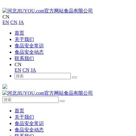
CN
EN
CN
JA
首页
关于我们
食品安全常识
食品安全动态
联系我们
CN
EN
CN
JA
首页
关于我们
食品安全常识
食品安全动态