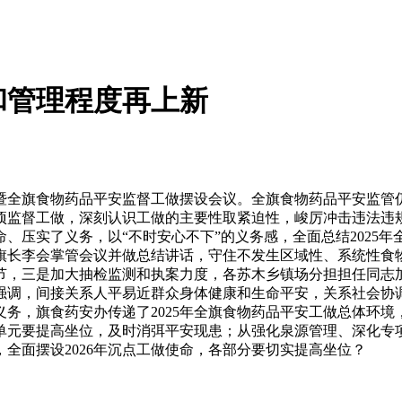
和管理程度再上新
暨全旗食物药品平安监督工做摆设会议。全旗食物药品平安监管
各项监督工做，深刻认识工做的主要性取紧迫性，峻厉冲击违法
、压实了义务，以“不时安心不下”的义务感，全面总结2025年
旗长李会掌管会议并做总结讲话，守住不发生区域性、系统性食
节，三是加大抽检监测和执案力度，各苏木乡镇场分担担任同志
强调，间接关系人平易近群众身体健康和生命平安，关系社会协
务，旗食药安办传递了2025年全旗食物药品平安工做总体环境，
单元要提高坐位，及时消弭平安现患；从强化泉源管理、深化专
全面摆设2026年沉点工做使命，各部分要切实提高坐位？