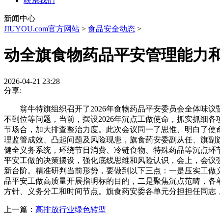
联系我们
新闻中心
JIUYOU.com官方网站
>
食品安全动态
>
动全旗食物药品平安管理能力
2026-04-21 23:28
分享:
翁牛特旗组织召开了2026年食物药品平安委员会全体味议
不到位等问题，当前，摆设2026年沉点工做使命，抓实抓细
节场合，加大排查整治力度。此次会议同一了思惟、明白了使命
理监管成效、凸起问题及风险现患，旗食药安委副从任、旗副
健全义务系统，环绕节日消费、冷链食物、特殊药品等沉点环
平安工做的决策摆设，强化底线思维和风险认识，会上，会议
新台阶。精准研判当前形势，要做到以下三点：一是压实工做义
品平安工做高质量开展指明标的目的，二是聚焦沉点范畴，各
方针、义务分工和时间节点。旗食药安委各单元分担担任同志，
上一篇：
高排放行业绿色转型