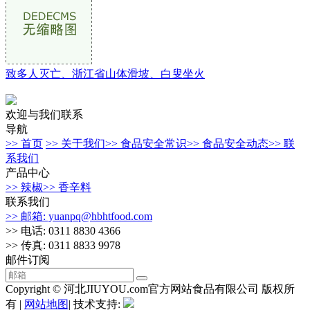
致多人灭亡、浙江省山体滑坡、白叟坐火
欢迎与我们联系
导航
>> 首页
>> 关于我们
>> 食品安全常识
>> 食品安全动态
>> 联
系我们
产品中心
>> 辣椒
>> 香辛料
联系我们
>> 邮箱: yuanpq@hbhtfood.com
>> 电话: 0311 8830 4366
>> 传真: 0311 8833 9978
邮件订阅
Copyright © 河北JIUYOU.com官方网站食品有限公司 版权所
有 |
网站地图
| 技术支持: