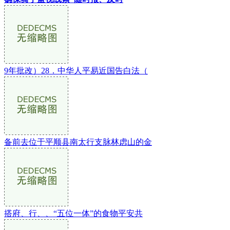
9年批改）28．中华人平易近国告白法（
备前去位于平顺县南太行支脉林虑山的金
搭府、行、、“五位一体”的食物平安共