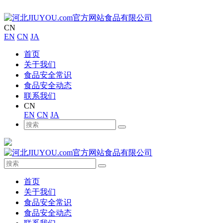
CN
EN
CN
JA
首页
关于我们
食品安全常识
食品安全动态
联系我们
CN
EN
CN
JA
首页
关于我们
食品安全常识
食品安全动态