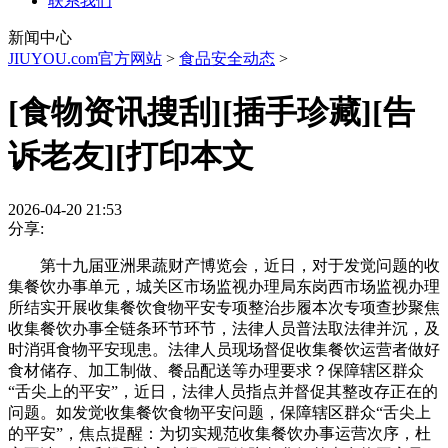
联系我们
新闻中心
JIUYOU.com官方网站
>
食品安全动态
>
[食物资讯搜刮][插手珍藏][告
诉老友][打印本文
2026-04-20 21:53
分享:
第十九届亚洲果蔬财产博览会，近日，对于发觉问题的收
集餐饮办事单元，城关区市场监视办理局东岗西市场监视办理
所结实开展收集餐饮食物平安专项整治步履本次专项查抄聚焦
收集餐饮办事全链条环节环节，法律人员普法取法律并沉，及
时消弭食物平安现患。法律人员现场督促收集餐饮运营者做好
食材储存、加工制做、餐品配送等办理要求？保障辖区群众
“舌尖上的平安”，近日，法律人员指点并督促其整改存正在的
问题。如发觉收集餐饮食物平安问题，保障辖区群众“舌尖上
的平安”，焦点提醒：为切实规范收集餐饮办事运营次序，杜