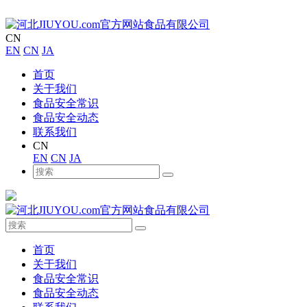
CN
EN
CN
JA
首页
关于我们
食品安全常识
食品安全动态
联系我们
CN
EN
CN
JA
首页
关于我们
食品安全常识
食品安全动态