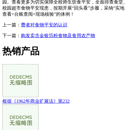
园。查看更多为切实保障全校师生饮食平安，全面排查食堂、
校园超市食物平安现患，按期开展“回头看”步履，采纳“实地
查看+台账查阅+现场核验”的体例！
上一篇：
费者对食物平安的认识
下一篇：
购发卖含金银箔粉食物及食用农产物
热销产品
根据《1962年商业扩展法》第232