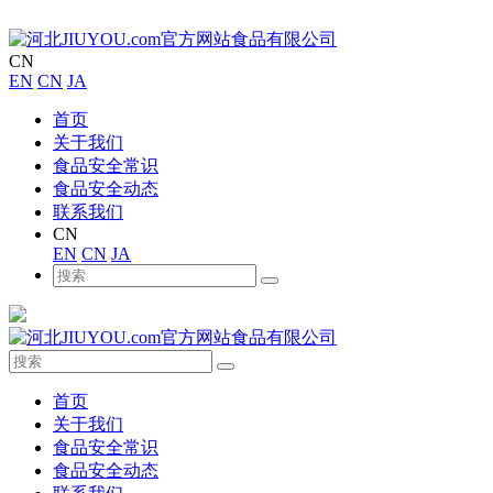
CN
EN
CN
JA
首页
关于我们
食品安全常识
食品安全动态
联系我们
CN
EN
CN
JA
首页
关于我们
食品安全常识
食品安全动态