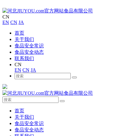
CN
EN
CN
JA
首页
关于我们
食品安全常识
食品安全动态
联系我们
CN
EN
CN
JA
首页
关于我们
食品安全常识
食品安全动态