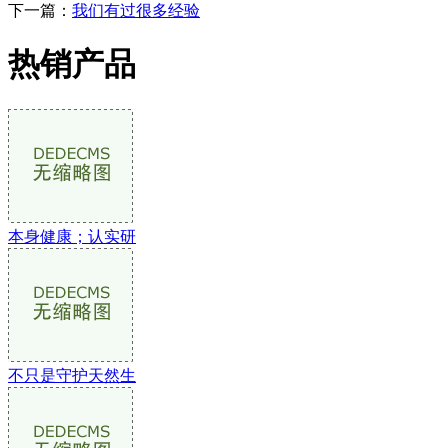
下一篇：
我们有过很多经验
热销产品
本身健康；认实研
不只是守护天然生