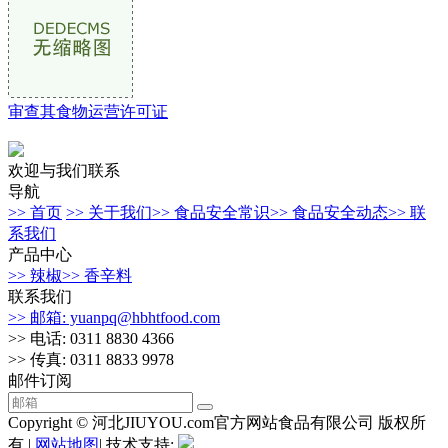
审查其食物运营许可证
欢迎与我们联系
导航
>> 首页
>> 关于我们
>> 食品安全常识
>> 食品安全动态
>> 联
系我们
产品中心
>> 辣椒
>> 香辛料
联系我们
>> 邮箱: yuanpq@hbhtfood.com
>> 电话: 0311 8830 4366
>> 传真: 0311 8833 9978
邮件订阅
Copyright © 河北JIUYOU.com官方网站食品有限公司 版权所
有 |
网站地图
| 技术支持: