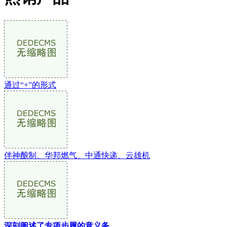
通过“+”的形式
伴神酿制、华邦燃气、中通快递、云雄机
深刻阐述了专项步履的意义务