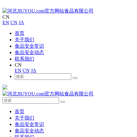
CN
EN
CN
JA
首页
关于我们
食品安全常识
食品安全动态
联系我们
CN
EN
CN
JA
首页
关于我们
食品安全常识
食品安全动态