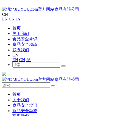
CN
EN
CN
JA
首页
关于我们
食品安全常识
食品安全动态
联系我们
CN
EN
CN
JA
首页
关于我们
食品安全常识
食品安全动态