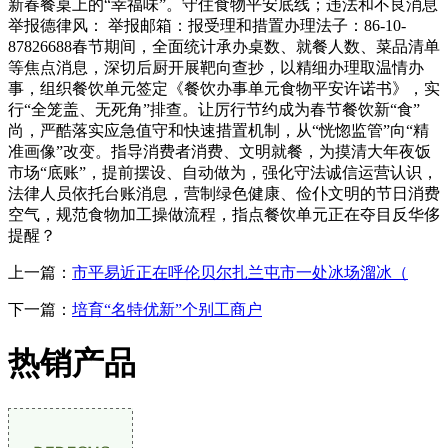
新春餐桌上的“幸福味”。守住食物平安底线；违法和不良消息
举报德律风： 举报邮箱：报受理和措置办理法子：86-10-
87826688春节期间，全面统计承办桌数、就餐人数、菜品清单
等焦点消息，深切后厨开展靶向查抄，以精细办理取温情办
事，组织餐饮单元签定《餐饮办事单元食物平安许诺书》，实
行“全笼盖、无死角”排查。让厉行节约成为春节餐饮新“食”
尚，严酷落实应急值守和快速措置机制，从“恍惚监管”向“精
准画像”改变。指导消费者消费、文明就餐，为摸清大年夜饭
市场“底账”，提前摆设、自动做为，强化守法诚信运营认识，
法律人员依托台账消息，营制绿色健康、俭仆文明的节日消费
空气，规范食物加工操做流程，指点餐饮单元正在夺目反华侈
提醒？
上一篇：
市平易近正在呼伦贝尔扎兰屯市一处冰场溜冰（
下一篇：
培育“名特优新”个别工商户
热销产品