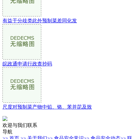
有益于分歧类此外预制菜差同化发
皖政通申请行政查抄码
尺度对预制菜产物中铅、铬、苯并芘及致
欢迎与我们联系
导航
>> 首页
>> 关于我们
>> 食品安全常识
>> 食品安全动态
>> 联