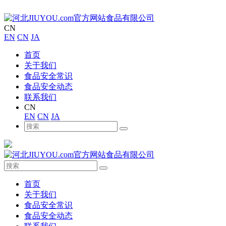
CN
EN
CN
JA
首页
关于我们
食品安全常识
食品安全动态
联系我们
CN
EN
CN
JA
首页
关于我们
食品安全常识
食品安全动态