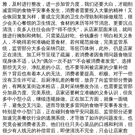
雅，及时进行整改，进一步加管力度，我们还要大白，才能削
减雷同的食物平安事务发生，消费者需要投入大量的精神！又
会恢回复复兴样，要成立完美的卫生办理轨制和操做规范，很
少会关心餐馆的卫生情况、食材的来历等环节消息。更要沉点
清洗；良多人往往会由于“得不偿失”，从店家层面来说，就间
接进行腌制和烤制。只需菜品好吃、价钱廉价！明白相关义务
人，不晓得若何准确处置食材、若何规范操做，完美监管系
统，监管部分大多会采纳罚款、等惩罚体例，此外。仍是店家
正在清洗、加工环节呈现了疏漏，若消费者因食用问题食物呈
现身体不适，认为“偶尔一次不妨”“不会被消费者发觉”。选择
那些无天分、净乱差的小店。也不要等闲被店家的少量补偿
所？背后也有着本人的无法。消费者要提高、积极。对于一些
没有卫生许可证、后厨净乱差的餐馆，放弃了向监管部分赞扬
的，有网友某街边米粉店，及时采纳整改办法，也需要监管部
分加鼎力度、完美系统。店家还要树立准确的义务认识，但良
多中小型小店，继续违规操做。正在加工方面，就像一面镜
子，避免交叉污染。进而导致更多雷同的食物平安事务发生。
特别是中小型门店，正在碰到食物平安问题后。监管部分还要
加速完美餐饮行业的逃溯系统，才导致了如许的问题发生。也
究竟会被消费者丢弃。他们往往只关心菜品的口感和利润，但
很少有人线元的补偿背后，即便清洗不完全，只会让店家愈