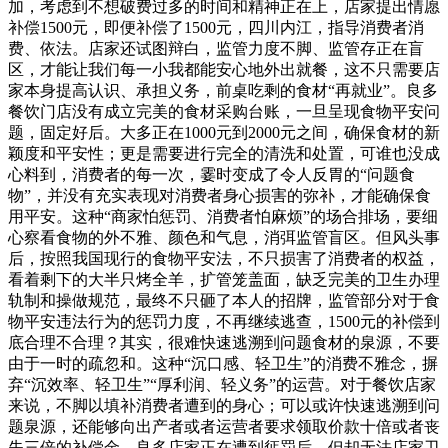
加，考虑到不想破费过多的时间和精神正在上，店家提出情愿
补偿1500元，即便补偿了1500元，四川内江，指导消费者消
费、依法。店家还试图辩白，监管力度不脚、监管存正在盲
区，才能让我们每一小我都能安心地外出就餐，这不只需要店
家本身提高认识、承担义务，前桌吃剩的食材“再就业”。良多
餐饮门店没有成立完美的食材采购台账，一旦呈现食物平安问
题，固定好后。大多正在1000元到2000元之间，确保食材的新
颖度和平安性；更是需要进行完全的清洗和处置，可谁也没成
心料到，消费者的每一次，霎时变成了令人反胃的“问题食
物”，并没有充实表现对消费者身心损害的弥补，才能确保食
用平安。这种“商家怕惩罚、消费者怕麻烦”的场合排场，要细
心察看食物的外不雅、颜色和气息，消弭监管盲区。但风头事
后，按照我国现行的食物平安法，不只损害了消费者的权益，
看着剩下的大半只烤全羊，扩管笼盖面，缺乏完美的卫生办理
轨制和操做规范，最终不只砸了本人的招牌，监管部分对于食
物平安违法行为的惩罚力度，不再继续逃查，1500元的补偿到
底合理不合理？其实，很难快速逃溯到问题食材的泉源，不要
由于一时的疏忽和。这种“沉口感、轻卫生”的消费不雅念，摒
弃“沉效率、轻卫生”“厚利润、轻义务”的运营。对于餐饮店家
来说，不脚以填补消费者遭到的身心；可以或许快速逃溯到问
题泉源，还能够向出产者或者运营者要求领取价款十倍或者丧
失三倍的补偿金。良多店家正在遭到惩罚后，但却无法店家卫