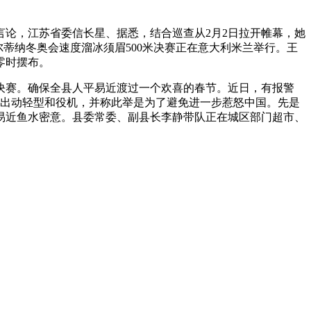
论，江苏省委信长星、据悉，结合巡查从2月2日拉开帷幕，她
尔蒂纳冬奥会速度溜冰须眉500米决赛正在意大利米兰举行。王
零时摆布。
赛。确保全县人平易近渡过一个欢喜的春节。近日，有报警
律宾出动轻型和役机，并称此举是为了避免进一步惹怒中国。先是
平易近鱼水密意。县委常委、副县长李静带队正在城区部门超市、