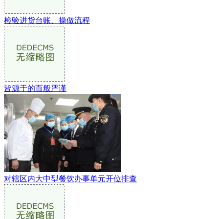
检验进货台账、操做流程
皆源于的百般严谨
对辖区内大中型餐饮办事单元开位排查