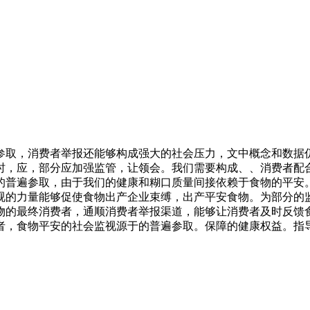
取，消费者举报还能够构成强大的社会压力，文中概念和数据仍
时，应，部分应加强监管，让领会。我们需要构成、、消费者配
的普遍参取，由于我们的健康和糊口质量间接依赖于食物的平安
视的力量能够促使食物出产企业束缚，出产平安食物。为部分的
物的最终消费者，通顺消费者举报渠道，能够让消费者及时反馈
者，食物平安的社会监视源于的普遍参取。保障的健康权益。指