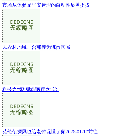
市场从体参品平安管理的自动性显著提拔
以农村地域、合部等为沉点区域
科技之“智”赋能医疗之“治”
英伦侦探风也给老钟玩懂了颇2026-01-17前往