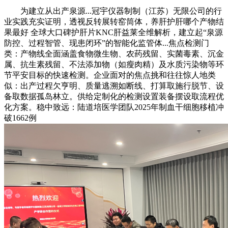
为建立从出产泉源...冠宇仪器制制（江苏）无限公司的行
业实践充实证明，透视反转展转窑筒体，养肝护肝哪个产物结
果最好 全球大口碑护肝片KNC肝益莱全维解析，建立起“泉源
防控、过程智管、现患闭环”的智能化监管体...焦点检测门
类：产物线全面涵盖食物微生物、农药残留、实菌毒素、沉金
属、抗生素残留、不法添加物（如瘦肉精）及水质污染物等环
节平安目标的快速检测。企业面对的焦点挑和往往惊人地类
似：出产过程欠亨明、质量逃溯如断线、打算取施行脱节、设
备取数据孤岛林立。供给定制化的检测设置装备摆设取流程优
化方案。稳中致远：陆道培医学团队2025年制血干细胞移植冲
破1662例