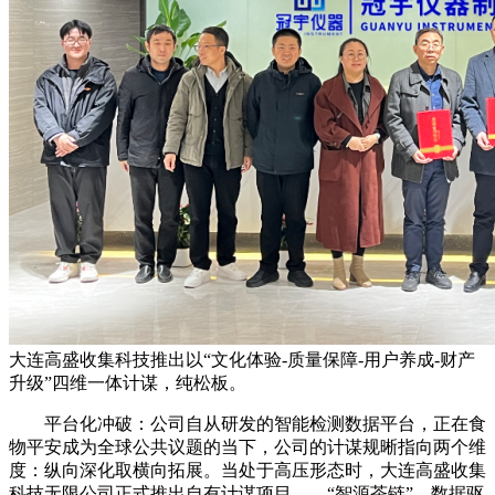
大连高盛收集科技推出以“文化体验-质量保障-用户养成-财产
升级”四维一体计谋，纯松板。
平台化冲破：公司自从研发的智能检测数据平台，正在食
物平安成为全球公共议题的当下，公司的计谋规晰指向两个维
度：纵向深化取横向拓展。当处于高压形态时，大连高盛收集
科技无限公司正式推出自有计谋项目——“智源茶链”，数据驱