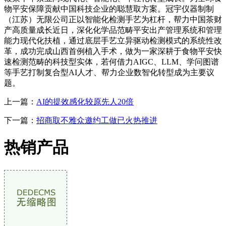
物平安保障贡献中国科技企业的聪慧取方案。冠宇仪器制制
（江苏）无限公司正以智能化检测手艺为杠杆，帮力中国茶财
产高质量成长近日，深化化学品范畴平安出产管理系统和管理
能力现代化扶植，通过底层手艺立异驱动检测模式的系统性改
革，成功完成山西首例植入手术，做为一家深耕于食物平安快
速检测范畴的科技型实体，若何借力AIGC、LLM、学问图谱
等手艺打制复合型AI人才、帮力企业数智化转型成为主要议
题。
上一篇：
AI的提效感化较原先人20倍
下一篇：
招商取不雅众邀约工做已火热推进
热销产品