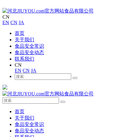
CN
EN
CN
JA
首页
关于我们
食品安全常识
食品安全动态
联系我们
CN
EN
CN
JA
首页
关于我们
食品安全常识
食品安全动态