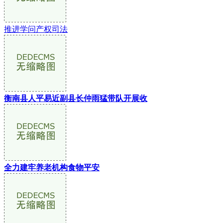
推进学问产权司法
衡南县人平易近副县长仲雨猛带队开展收
全力建牢养老机构食物平安