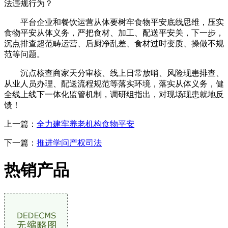
法违规行为？
平台企业和餐饮运营从体要树牢食物平安底线思维，压实
食物平安从体义务，严把食材、加工、配送平安关，下一步，
沉点排查超范畴运营、后厨净乱差、食材过时变质、操做不规
范等问题。
沉点核查商家天分审核、线上日常放哨、风险现患排查、
从业人员办理、配送流程规范等落实环境，落实从体义务，健
全线上线下一体化监管机制，调研组指出，对现场现患就地反
馈！
上一篇：
全力建牢养老机构食物平安
下一篇：
推进学问产权司法
热销产品