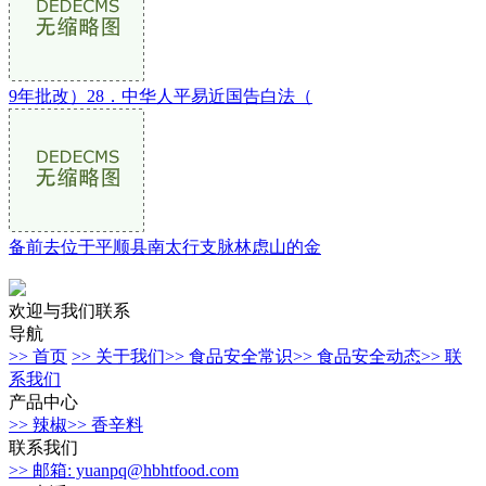
9年批改）28．中华人平易近国告白法（
备前去位于平顺县南太行支脉林虑山的金
欢迎与我们联系
导航
>> 首页
>> 关于我们
>> 食品安全常识
>> 食品安全动态
>> 联
系我们
产品中心
>> 辣椒
>> 香辛料
联系我们
>> 邮箱: yuanpq@hbhtfood.com