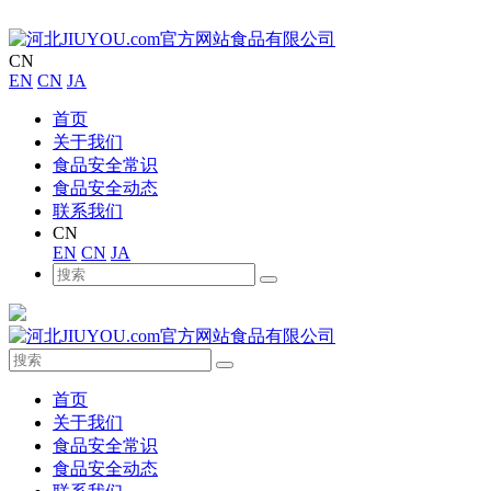
CN
EN
CN
JA
首页
关于我们
食品安全常识
食品安全动态
联系我们
CN
EN
CN
JA
首页
关于我们
食品安全常识
食品安全动态