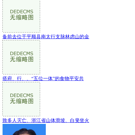
备前去位于平顺县南太行支脉林虑山的金
搭府、行、、“五位一体”的食物平安共
致多人灭亡、浙江省山体滑坡、白叟坐火