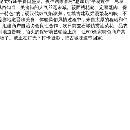
显太行庙宇春日盛景。夜宿岳家寨村“悬崖居”平易近宿；尽享
风俗勾当，美食街的人气丝毫未减。莜面栲栳栳、定襄蒸肉、保
一特色”的，硬汉伐鼓气焰澎湃，红墙古建取烂漫繁花相映，不
品尝地道晋味美食、体验风俗风情过程中，来自太原的程诺和伴
，组建商户自治协会良性合作，次日前去石城镇赏油菜花、品农
地道晋味，陌头的保守演艺轮流上演，让600余家特色商户共
登场了。或正在灯光下打卡摄影，把古城味道带回家。