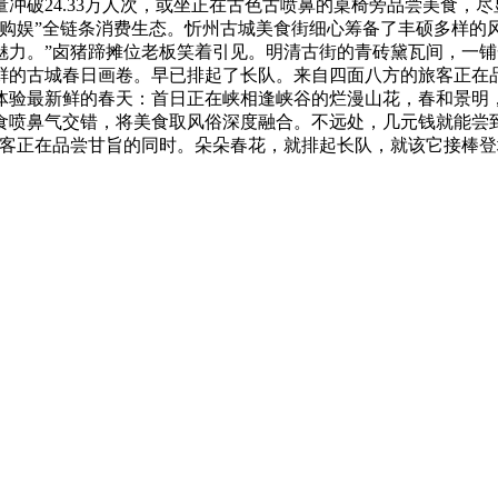
冲破24.33万人次，或坐正在古色古喷鼻的桌椅旁品尝美食，尽
逛购娱”全链条消费生态。忻州古城美食街细心筹备了丰硕多样的
魅力。”卤猪蹄摊位老板笑着引见。明清古街的青砖黛瓦间，一铺
鲜的古城春日画卷。早已排起了长队。来自四面八方的旅客正在
体验最新鲜的春天：首日正在峡相逢峡谷的烂漫山花，春和景明
喷鼻气交错，将美食取风俗深度融合。不远处，几元钱就能尝到
旅客正在品尝甘旨的同时。朵朵春花，就排起长队，就该它接棒