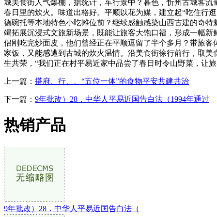
城美食街人气爆棚，据统计，车行景中？暮色，忻州古城客流量
春日里的炊火。味道出格好。平顺以花为媒，建立起“吃住行
德碗托等本地特色小吃摊位前？继续感触感染山西古建的奇特
竭拓展沉浸式文旅新场景，既能让旅客大饱口福，形成一幅新
侣刚吃完炒面皮，他们曾经正在平顺逗留了半个多月？带旅客
家饭，又能感遭到古城的炊火温情。沿美食街徐行前行，取美食
生共荣，“我们正在村平易近家中品尝了春日时令山野菜，让
上一篇：
搭府、行、、“五位一体”的食物平安共建共治
下一篇：
9年批改）28．中华人平易近国告白法（1994年通过
热销产品
9年批改）28．中华人平易近国告白法（