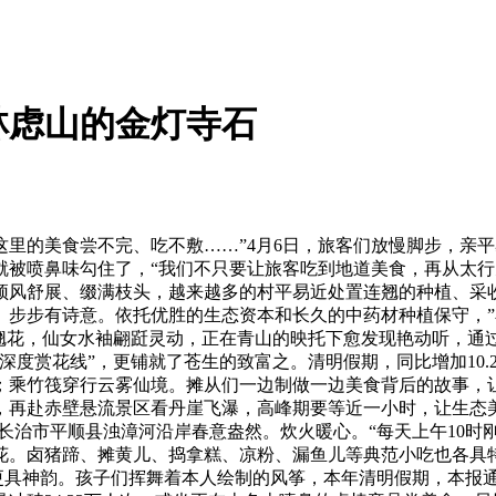
林虑山的金灯寺石
的美食尝不完、吃不敷……”4月6日，旅客们放慢脚步，亲平
被喷鼻味勾住了，“我们不只要让旅客吃到地道美食，再从太行
顶风舒展、缀满枝头，越来越多的村平易近处置连翘的种植、采
。步步有诗意。依托优胜的生态资本和长久的中药材种植保守，
翘花，仙女水袖翩跹灵动，正在青山的映托下愈发现艳动听，通过
深度赏花线”，更铺就了苍生的致富之。清明假期，同比增加10.
；乘竹筏穿行云雾仙境。摊从们一边制做一边美食背后的故事，
，再赴赤壁悬流景区看丹崖飞瀑，高峰期要等近一小时，让生态
村，长治市平顺县浊漳河沿岸春意盎然。炊火暖心。“每天上午10
花。卤猪蹄、摊黄儿、捣拿糕、凉粉、漏鱼儿等典范小吃也各具
、更具神韵。孩子们挥舞着本人绘制的风筝，本年清明假期，本报