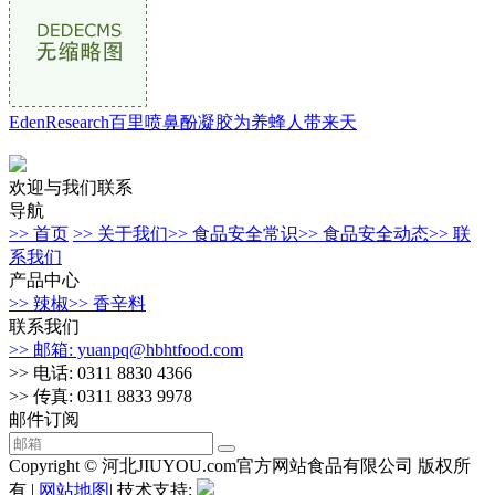
EdenResearch百里喷鼻酚凝胶为养蜂人带来天
欢迎与我们联系
导航
>> 首页
>> 关于我们
>> 食品安全常识
>> 食品安全动态
>> 联
系我们
产品中心
>> 辣椒
>> 香辛料
联系我们
>> 邮箱: yuanpq@hbhtfood.com
>> 电话: 0311 8830 4366
>> 传真: 0311 8833 9978
邮件订阅
Copyright © 河北JIUYOU.com官方网站食品有限公司 版权所
有 |
网站地图
| 技术支持: