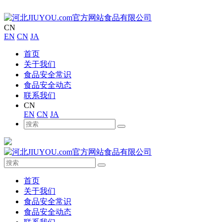
CN
EN
CN
JA
首页
关于我们
食品安全常识
食品安全动态
联系我们
CN
EN
CN
JA
首页
关于我们
食品安全常识
食品安全动态