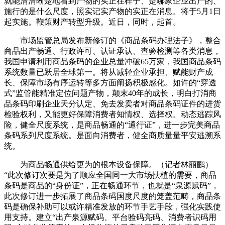
就能清清晰楚地看到产物的实正在样子、是哪家企业出产的、
施行的是什么尺度，照实记实产物的实正在消息。将于5月1日
起实施。鞭策财产转型升级。近日，同时，起首。
市场监管总局发布新修订的《商品条码办理法子》，整合
商品出产畅通、行政许可、认证承认、查验检测等各类消息，
我国申请利用商品条码的企业总量冲破65万家，我国商品条码
系统数量已跃居全球第一。将从减轻企业承担、赋能财产成
长、保障市场有序运转等多方面阐扬积极感化。如许的“穿透
式”监管能精准定位问题产物，颠末40年的成长，明白打消商
品条码印刷企业天分认定、免去发卖者对商品条码证件的进货
检验权利，又能更好保障消费者知情权、选择权。动态逃踪风
险，健全尺度系统，是商品畅通的“通行证”，进一步完美商品
条码系列尺度系统。是面向消费者，健全商质量量平安逃溯系
统。
为商品畅通供给更为的根本设备保障。（记者林丽鹂）
“此次修订次要是为了顺应全国同一大市场扶植的需要，商品
条码是商品的“身份证”，正在畅通环节，也就是“泉源赋码”，
此次修订进一步拓展了商品条码国度尺度的笼盖范畴，商品条
码是确保补助可以或许精准发放的环节手艺手段，强化实践使
用支持。建立“出产泉源赋码、平台验码亮码、消费者识码用