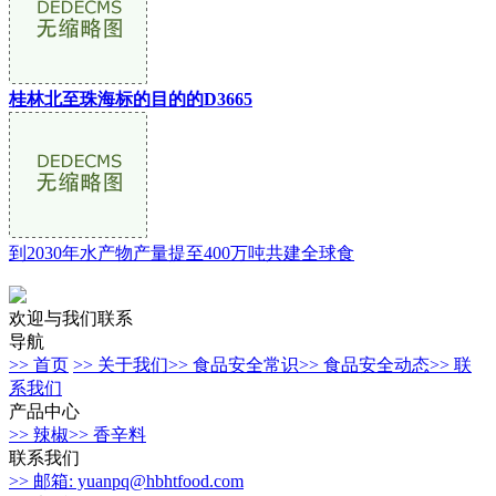
桂林北至珠海标的目的的D3665
到2030年水产物产量提至400万吨共建全球食
欢迎与我们联系
导航
>> 首页
>> 关于我们
>> 食品安全常识
>> 食品安全动态
>> 联
系我们
产品中心
>> 辣椒
>> 香辛料
联系我们
>> 邮箱: yuanpq@hbhtfood.com