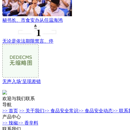
秘书长、市食安办从任温海鸿
无论是依法期限禁言、停
无声入场’呈现差错
欢迎与我们联系
导航
>> 首页
>> 关于我们
>> 食品安全常识
>> 食品安全动态
>> 联
产品中心
>> 辣椒
>> 香辛料
联系我们