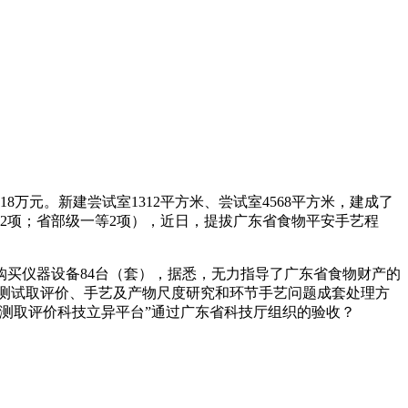
万元。新建尝试室1312平方米、尝试室4568平方米，建成了
2项；省部级一等2项），近日，提拔广东省食物平安手艺程
买仪器设备84台（套），据悉，无力指导了广东省食物财产的
、测试取评价、手艺及产物尺度研究和环节手艺问题成套处理方
测取评价科技立异平台”通过广东省科技厅组织的验收？